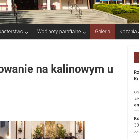
pasterstwo
Wpólnoty parafialne
Galeria
Kazania 
owanie na kalinowym u
Rz
Kr
os
Te
em
Ko
30
/z