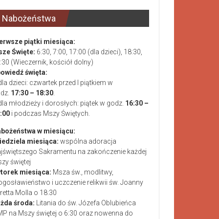
Nabożeństwa
erwsze piątki miesiąca:
ze Święte:
6:30, 7:00, 17:00 (dla dzieci), 18:30,
:30 (Wieczernik, kościół dolny)
owiedź święta:
dla dzieci: czwartek przed I piątkiem w
dz.
17:30 – 18:30
.
dla młodzieży i dorosłych: piątek w godz.
16:30 –
:00
i podczas Mszy Świętych.
bożeństwa w miesiącu:
niedziela miesiąca:
wspólna adoracja
jświętszego Sakramentu na zakończenie każdej
zy świętej
wtorek miesiąca:
Msza św., modlitwy,
ogosławieństwo i uczczenie relikwii św. Joanny
retta Molla o 18:30
żda środa:
Litania do św. Józefa Oblubieńca
P na Mszy świętej o 6:30 oraz nowenna do