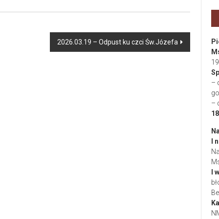
Pi
2026.03.19 – Odpust ku czci Św.Józefa
Ms
19
Sp
– 
go
– 
18
Na
I 
Na
Ms
I 
bł
Be
Ka
NM