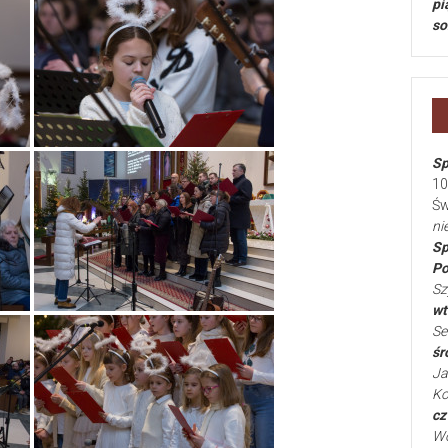
pi
so
Sp
10
Św
ni
Sp
Po
Sz
wt
Se
śr
Ja
Ko
cz
Wo