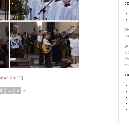
cz
Ws
pr
W 
lu
za
ks
ka
OKAZ ZDJĘĆ]
2
...
5
►