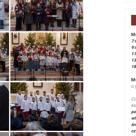
Ms
7:
9:
11
13
18
Ms
o 
Co
ks
po
wt
śr
cz