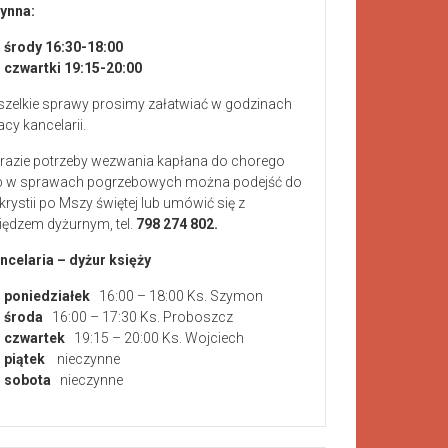
ynna:
środy 16:30-18:00
czwartki 19:15-20:00
zelkie sprawy prosimy załatwiać w godzinach
acy kancelarii.
razie potrzeby wezwania kapłana do chorego
b w sprawach pogrzebowych można podejść do
krystii po Mszy świętej lub umówić się z
iędzem dyżurnym, tel.
798 274 802.
ncelaria – dyżur księży
poniedziałek
16:00 – 18:00 Ks. Szymon
środa
16:00 – 17:30 Ks. Proboszcz
czwartek
19:15 – 20:00 Ks. Wojciech
piątek
nieczynne
sobota
nieczynne