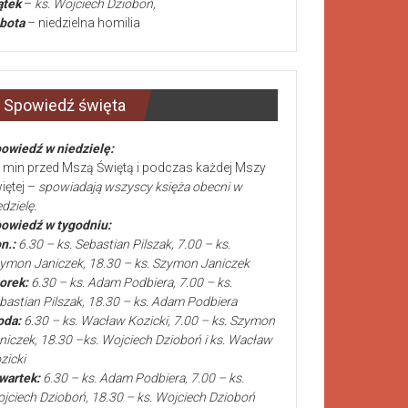
ątek
–
ks. Wojciech Dzioboń,
bota
– niedzielna homilia
Spowiedź święta
owiedź w niedzielę:
 min przed Mszą Świętą i podczas każdej Mszy
iętej –
spowiadają wszyscy księża obecni w
edzielę.
owiedź w tygodniu:
n.:
6.30 – ks. Sebastian Pilszak, 7.00 – ks.
ymon Janiczek, 18.30 – ks. Szymon Janiczek
orek:
6.30 – ks. Adam Podbiera, 7.00 – ks.
bastian Pilszak, 18.30 – ks. Adam Podbiera
oda:
6.30 – ks. Wacław Kozicki, 7.00 – ks. Szymon
niczek, 18.30 –ks. Wojciech Dzioboń i ks. Wacław
zicki
wartek:
6.30 – ks. Adam Podbiera, 7.00 – ks.
jciech Dzioboń, 18.30 – ks. Wojciech Dzioboń