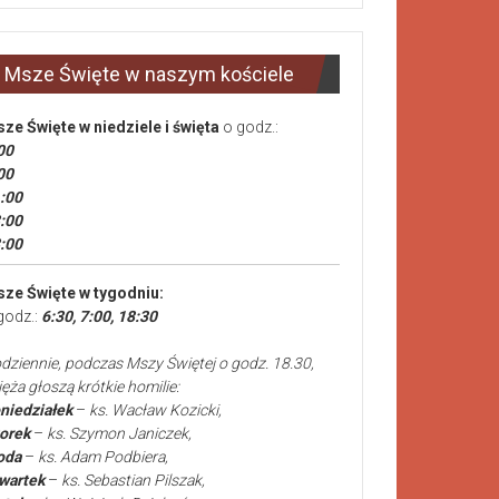
Msze Święte w naszym kościele
ze Święte
w niedziele i święta
o godz.:
00
00
:00
:00
:00
ze Święte w tygodniu:
godz.:
6:30, 7:00, 18:30
dziennie, podczas Mszy Świętej o godz. 18.30,
ięża głoszą krótkie homilie:
niedziałek
–
ks. Wacław Kozicki,
orek
–
ks. Szymon Janiczek,
oda
–
ks. Adam Podbiera,
wartek
–
ks. Sebastian Pilszak,