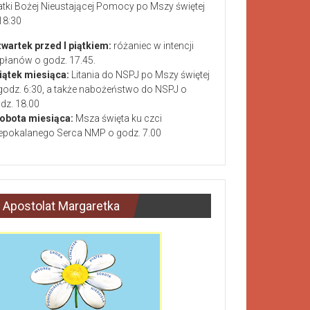
tki Bożej Nieustającej Pomocy po Mszy świętej
18:30
wartek przed I piątkiem:
różaniec w intencji
płanów o godz. 17.45.
piątek miesiąca:
Litania do NSPJ po Mszy świętej
godz. 6:30, a także nabożeństwo do NSPJ o
dz. 18.00
sobota miesiąca:
Msza święta ku czci
epokalanego Serca NMP o godz. 7.00
Apostolat Margaretka