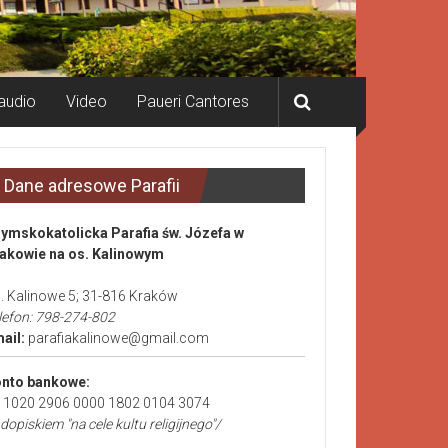
audio
Video
Paueri Cantores
Dane adresowe Parafii
ymskokatolicka Parafia św. Józefa w
akowie na os. Kalinowym
. Kalinowe 5; 31-816 Kraków
lefon: 798-274-802
ail:
parafiakalinowe@gmail.com
nto bankowe:
 1020 2906 0000 1802 0104 3074
 dopiskiem "na cele kultu religijnego"/