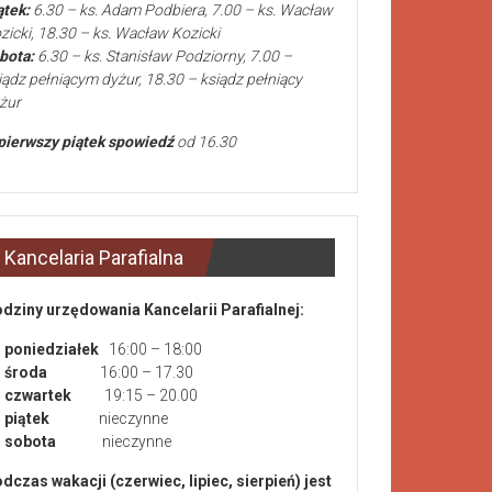
ątek:
6.30 – ks. Adam Podbiera, 7.00 – ks. Wacław
zicki, 18.30 – ks. Wacław Kozicki
bota:
6.30 – ks. Stanisław Podziorny, 7.00 –
iądz pełniącym dyżur, 18.30 – ksiądz pełniący
żur
pierwszy piątek spowiedź
od 16.30
Kancelaria Parafialna
dziny urzędowania Kancelarii Parafialnej:
poniedziałek
16:00 – 18:00
środa
16:00 – 17.30
czwartek
19:15 – 20.00
piątek
nieczynne
sobota
nieczynne
dczas wakacji (czerwiec, lipiec, sierpień) jest