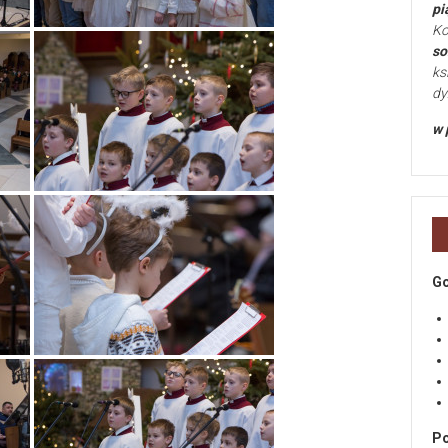
pi
Ko
so
ks
dy
w 
Go
Po