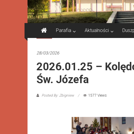
Parafia
Aktualności
Dusz
Galeria
28/03/2026
2026.01.25 – Kolęd
Św. Józefa
Posted By: Zbigniew
1577 Views