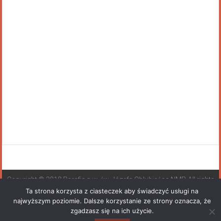
Copyright © 2018 Parafia p.w. św. Józefa Oblubieńca NMP. All rights
reserved.
Ta strona korzysta z ciasteczek aby świadczyć usługi na
najwyższym poziomie. Dalsze korzystanie ze strony oznacza, że
zgadzasz się na ich użycie.