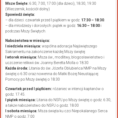
Msze Święte:
6:30, 7:00, 17:00 (dla dzieci), 18:30, 19:30
(Wieczernik, kościół dolny)
Spowiedź święta:
– dla dzieci: czwartek przed I piątkiem w godz.
17:30 – 18:30
.
– dla młodzieży i dorosłych: piątek w godz.
16:30 – 18:00
i
podczas Mszy Świętych.
Nabożeństwa w miesiącu:
I niedziela miesiąca:
wspólna adoracja Najświętszego
Sakramentu na zakończenie każdej Mszy świętej
I wtorek miesiąca:
Msza św., modlitwy, błogosławieństwo i
uczczenie relikwii św. Joanny Beretta Molla o 18:30
Każda środa:
Litania do św. Józefa Oblubieńca NMP na Mszy
świętej o 6:30 oraz nowenna do Matki Bożej Nieustającej
Pomocy po Mszy świętej o 18:30
Czwartek przed I piątkiem:
różaniec w intencji kapłanów o
godz. 17.45.
I piątek miesiąca:
Litania do NSPJ po Mszy świętej o godz. 6:30,
a także nabożeństwo do NSPJ o godz. 18.00
I sobota miesiąca:
Msza święta ku czci Niepokalanego Serca
NMP o godz. 7.00