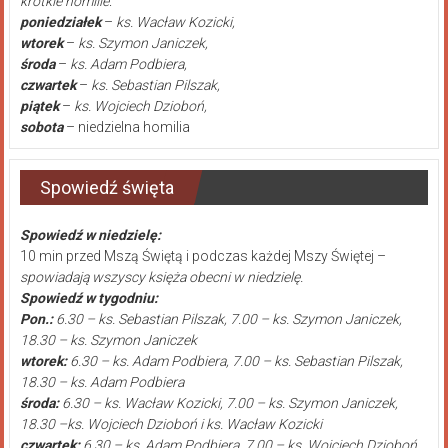
krótkie homilie:
poniedziałek
–
ks. Wacław Kozicki,
wtorek
–
ks. Szymon Janiczek,
środa
–
ks. Adam Podbiera,
czwartek
–
ks. Sebastian Pilszak,
piątek
–
ks. Wojciech Dzioboń,
sobota
– niedzielna homilia
Spowiedź święta
Spowiedź w niedzielę:
10 min przed Mszą Świętą i podczas każdej Mszy Świętej –
spowiadają wszyscy księża obecni w niedzielę.
Spowiedź w tygodniu:
Pon.:
6.30 – ks. Sebastian Pilszak, 7.00 – ks. Szymon Janiczek,
18.30 – ks. Szymon Janiczek
wtorek:
6.30 – ks. Adam Podbiera, 7.00 – ks. Sebastian Pilszak,
18.30 – ks. Adam Podbiera
środa:
6.30 – ks. Wacław Kozicki, 7.00 – ks. Szymon Janiczek,
18.30 –ks. Wojciech Dzioboń i ks. Wacław Kozicki
czwartek:
6.30 – ks. Adam Podbiera, 7.00 – ks. Wojciech Dzioboń,