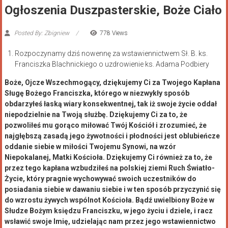
Ogłoszenia Duszpasterskie, Boże Ciało
Posted By: Zbigniew
778 Views
Rozpoczynamy dziś nowennę za wstawiennictwem Sł. B. ks.
Franciszka Blachnickiego o uzdrowienie ks. Adama Podbiery
Boże, Ojcze Wszechmogący, dziękujemy Ci za Twojego Kapłana
Sługę Bożego Franciszka, którego w niezwykły sposób
obdarzyłeś łaską wiary konsekwentnej, tak iż swoje życie oddał
niepodzielnie na Twoją służbę. Dziękujemy Ci za to, że
pozwoliłeś mu gorąco miłować Twój Kościół i zrozumieć, że
najgłębszą zasadą jego żywotności i płodności jest oblubieńcze
oddanie siebie w miłości Twojemu Synowi, na wzór
Niepokalanej, Matki Kościoła. Dziękujemy Ci również za to, że
przez tego kapłana wzbudziłeś na polskiej ziemi Ruch Światło-
Życie, który pragnie wychowywać swoich uczestników do
posiadania siebie w dawaniu siebie i w ten sposób przyczynić się
do wzrostu żywych wspólnot Kościoła. Bądź uwielbiony Boże w
Słudze Bożym księdzu Franciszku, w jego życiu i dziele, i racz
wsławić swoje Imię, udzielając nam przez jego wstawiennictwo