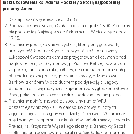
łaski uzdrowienia ks. Adama Podbiery o którą najpokorniej
prosimy. Amen.
Dzisiaj msze święte jeszcze o 13 i 18.
Podczas oktawy Bożego Ciała procesja o godz. 18.00. Zbieramy
się pod kaplicą Najświętszego Sakramentu. W niedzielę o godz.
17.15.
Pragniemy podziękować wszystkim, którzy przygotowali tę
uroczystość: Siostrze Krystelli za wystrój kościoła i kwiaty; p.
Łukaszowi Swoszowskiemu za przygotowanie i czuwanie nad
nagłośnieniem; ks. Szymonowi, p Piotrowi Katrze, , szafarzom
za poskręcanie konstrukcji ołtarzy; ceremoniarzom oraz całej
służbie liturgicznej za przygotowanie asysty; p. Maciejowi
Bankowi z chórem Młodzi duchem pod dyrekcją p. Jagody
Sendor za oprawę muzyczną; kapłanom za wygłoszone Słowo
Boże; policji za zabezpieczenie dróg podczas trwania procesji.
Pragniemy poinformować, że specjalny numer WRJ
obszerniejszy niż zwykle – w całości kolorowy, z licznymi
zdjęciami będzie dostępny w niedzielę 14 czerwca. W numerze
między innymi: wspomnienia kapłanów i sióstr, między innymi ks.
Prałata, ks. Krzysztofa Wąsa i jego siostry, s. Benedykty Sadzik
krótka historia powstawania parafii i kościoła; liczne informacje