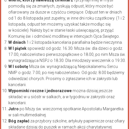
pomodlą się za zmarłych, zyskują odpust, który może być
ofiarowany za dusze w czyśćcu cierpiące. Odpust ten w dniach
od 1 do 8 listopada jest zupełny, w inne dni roku cząstkowy. (1 i 2
listopada, odpust ten możemy uzyskać także modląc się
w kościele). Należy być w stanie łaski uświęcającej, przyjąć
Komunię św. i odmówić modlitwę w intencjach Ojca Świętego.
W dniach
1 i 2 listopada kancelaria parafialna będzie nieczynna.
W I piątek
spowiedź od godz. 16.30. Msza św. dla dzieci o godz.
17.00, nabożeństwo pierwszopiątkowe o 18.00, po nim Msza św.
wynagradzająca NSPJ o 18.30. Dla młodzieży wieczernik o 19.30.
W I sobotę
Msza św. wynagradzającą Niepokalanemu Sercu
NMP o godz. 7.00, po niej nabożeństwo. Od godz. 8.00 będziemy
odwiedzać chorych. Prosimy o zgłaszanie ich w zakrystii lub
kancelarii.
Wypominki roczne i jednorazowe
można dzisiaj jeszcze
składać w u sióstr w salkach, a w tygodniu w zakrystii oraz
kancelarii.
Jutro
po Mszy św. wieczornej spotkanie Apostolatu Margaretka
w sali multimedialnej.
Bóg zapłać
za przybory szkolne, artykuły papiernicze oraz ofiary
składane dzisiaj do puszek w ramach akcji charytatywnej: