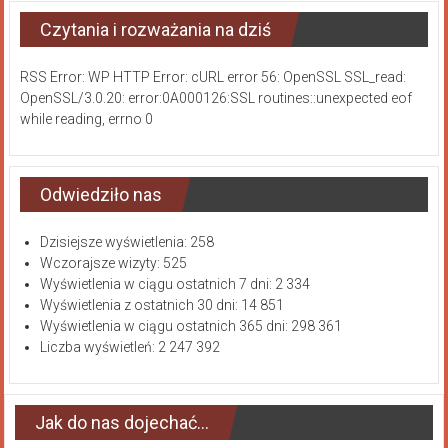
Czytania i rozważania na dziś
RSS Error: WP HTTP Error: cURL error 56: OpenSSL SSL_read:
OpenSSL/3.0.20: error:0A000126:SSL routines::unexpected eof
while reading, errno 0
Odwiedziło nas
Dzisiejsze wyświetlenia:
258
Wczorajsze wizyty:
525
Wyświetlenia w ciągu ostatnich 7 dni:
2 334
Wyświetlenia z ostatnich 30 dni:
14 851
Wyświetlenia w ciągu ostatnich 365 dni:
298 361
Liczba wyświetleń:
2 247 392
Jak do nas dojechać…