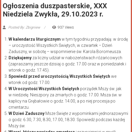
Ogłoszenia duszpasterskie, XXX
Niedziela Zwykła, 29.10.2023 r.
Posted By: Zbigniew
937 Views
W kalendarzu liturgicznym
w tym tygodniu przypadają: w środę
– uroczystość Wszystkich Świętych, w czwartek – Dzień
Zaduszny, w sobotę – wspomnienie św. Karola Boromeusza.
Dziękujemy
za liczny udział w nabożeństwach różańcowych
(zapraszamy jeszcze dzisiaj o godz. 17.00 oraz w poniedziałek i
wtorek o godz. 17.45).
Spowiedź przed uroczystością Wszystkich Świętych
we
wtorek od godz. 17.00.
W Uroczystość Wszystkich Świętych
porządek Mszy św. jak
w niedzielę. Nieszpory za zmarłych o godz. 17.00. Msza św. w
kaplicy na Grębałowie o godz. 14.00, a po niej procesja po
cmentarzu.
W
Dzień Zaduszny
Msze Święte z wypominkami jednorazowymi
o godz. 6.30, 7.30, 8.30, 17.00, 18.30. Spowiedź podczas każdej
Mszy św.
Wierni
, którzy nawiedzą cmentarz
i przynajmniej w myśli