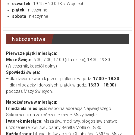
czwartek
19:15 – 20:00 Ks. Wojciech
piątek
nieczynne
sobota
nieczynne
Nabożeństwa
Pierwsze piątki miesiąca:
Msze Święte:
6:30, 7:00, 17:00 (dla dzieci), 18:30, 19:30
(Wieczernik, kościół dolny)
Spowiedź święta:
– dla dzieci: czwartek przed I piątkiem w godz.
17:30 – 18:30
.
– dla młodzieży i dorosłych: piątek w godz.
16:30 – 18:00
i
podczas Mszy Świętych.
Nabożeństwa w miesiącu:
I niedziela miesiąca:
wspólna adoracja Najświętszego
Sakramentu na zakończenie każdej Mszy świętej
I wtorek miesiąca:
Msza św., modlitwy, błogosławieństwo i
uczczenie relikwii św. Joanny Beretta Molla o 18:30
Każda środa:
Litania do św. Józefa Oblubieńca NMP na Mszy