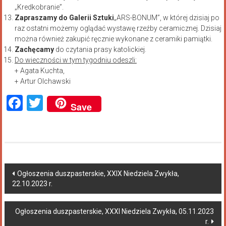
„Kredkobranie”.
Zapraszamy do Galerii Sztuki
„ARS-BONUM”, w której dzisiaj po
raz ostatni możemy oglądać wystawę rzeźby ceramicznej. Dzisiaj
można również zakupić ręcznie wykonane z ceramiki pamiątki.
Zachęcamy
do czytania prasy katolickiej.
Do wieczności w tym tygodniu odeszli:
+ Agata Kuchta,
+ Artur Olchawski
Facebook
Twitter
Save
Ogłoszenia duszpasterskie, XXIX Niedziela Zwykła,
22.10.2023 r.
Ogłoszenia duszpasterskie, XXXI Niedziela Zwykła, 05.11.2023
r.