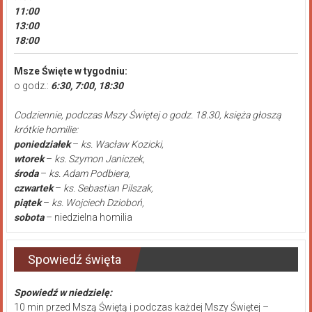
11:00
13:00
18:00
Msze Święte w tygodniu:
o godz.:
6:30, 7:00, 18:30
Codziennie, podczas Mszy Świętej o godz. 18.30, księża głoszą
krótkie homilie:
poniedziałek
–
ks. Wacław Kozicki,
wtorek
–
ks. Szymon Janiczek,
środa
–
ks. Adam Podbiera,
czwartek
–
ks. Sebastian Pilszak,
piątek
–
ks. Wojciech Dzioboń,
sobota
– niedzielna homilia
Spowiedź święta
Spowiedź w niedzielę:
10 min przed Mszą Świętą i podczas każdej Mszy Świętej –