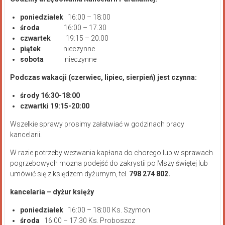
poniedziałek
16:00 – 18:00
środa
16:00 – 17.30
czwartek
19:15 – 20.00
piątek
nieczynne
sobota
nieczynne
Podczas wakacji (czerwiec, lipiec, sierpień) jest czynna:
środy 16:30-18:00
czwartki 19:15-20:00
Wszelkie sprawy prosimy załatwiać w godzinach pracy
kancelarii.
W razie potrzeby wezwania kapłana do chorego lub w sprawach
pogrzebowych można podejść do zakrystii po Mszy świętej lub
umówić się z księdzem dyżurnym, tel.
798 274 802.
kancelaria – dyżur księży
poniedziałek
16:00 – 18:00 Ks. Szymon
środa
16:00 – 17:30 Ks. Proboszcz