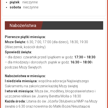
piątek
nieczynne
sobota
nieczynne
Nabożeństwa
Pierwsze piątki miesiąca:
Msze Święte:
6:30, 7:00, 17:00 (dla dzieci), 18:30, 19:30
(Wieczernik, kościół dolny)
Spowiedź święta:
– dla dzieci: czwartek przed I piątkiem w godz.
17:30 – 18:30
.
– dla młodzieży i dorosłych: piątek w godz.
16:30 – 18:00
i
podczas Mszy Świętych.
Nabożeństwa w miesiącu:
I niedziela miesiąca:
wspólna adoracja Najświętszego
Sakramentu na zakończenie każdej Mszy świętej
I wtorek miesiąca:
Msza św., modlitwy, błogosławieństwo i
uczczenie relikwii św. Joanny Beretta Molla o 18:30
Każda środa:
Litania do św. Józefa Oblubieńca NMP na Mszy
świętej o 6:30 oraz nowenna do Matki Bożej Nieustającej