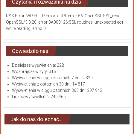
Czytania i rozważania na dziś
RSS Error: WP HTTP Error: cURL error 56: OpenSSL SSL_read:
OpenSSL/3.0.20: error:0A000126:SSL routines::unexpected eof
while reading, errno 0
Odwiedziło nas
Dzisiejsze wyświetlenia:
228
Wczorajsze wizyty:
316
Wyświetlenia w ciągu ostatnich 7 dni:
2 329
Wyświetlenia z ostatnich 30 dni:
14 817
Wyświetlenia w ciągu ostatnich 365 dni:
297 942
Liczba wyświetleń:
2 246 465
Jak do nas dojechać…