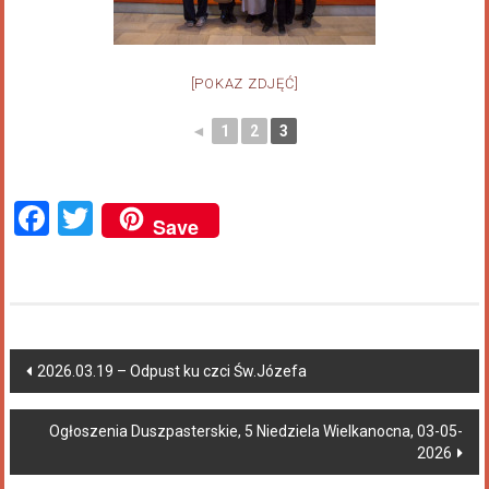
[POKAZ ZDJĘĆ]
◄
1
2
3
Facebook
Twitter
Save
2026.03.19 – Odpust ku czci Św.Józefa
Ogłoszenia Duszpasterskie, 5 Niedziela Wielkanocna, 03-05-
2026