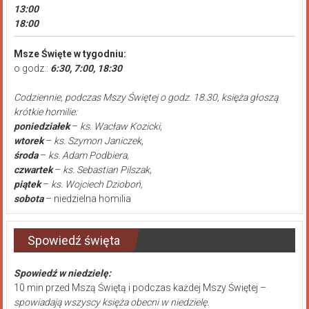
13:00
18:00
Msze Święte w tygodniu:
o godz.:
6:30, 7:00, 18:30
Codziennie, podczas Mszy Świętej o godz. 18.30, księża głoszą
krótkie homilie:
poniedziałek
–
ks. Wacław Kozicki,
wtorek
–
ks. Szymon Janiczek,
środa
–
ks. Adam Podbiera,
czwartek
–
ks. Sebastian Pilszak,
piątek
–
ks. Wojciech Dzioboń,
sobota
– niedzielna homilia
Spowiedź święta
Spowiedź w niedzielę:
10 min przed Mszą Świętą i podczas każdej Mszy Świętej –
spowiadają wszyscy księża obecni w niedzielę.