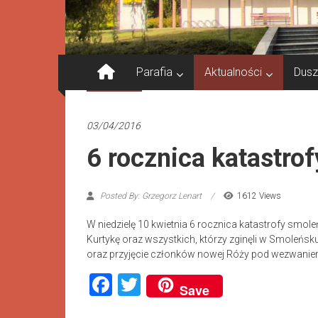
Parafia
Aktualności
Dusz
Aktualności
03/04/2016
6 rocznica katastro
Posted By: Grzegorz Lenart
1612 Views
W niedzielę 10 kwietnia 6 rocznica katastrofy smol
Kurtykę oraz wszystkich, którzy zginęli w Smoleńs
oraz przyjęcie członków nowej Róży pod wezwaniem
Facebook
Twitter
Save