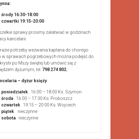
ynna:
środy 16:30-18:00
czwartki 19:15-20:00
zelkie sprawy prosimy załatwiać w godzinach
acy kancelarii.
razie potrzeby wezwania kapłana do chorego
b w sprawach pogrzebowych można podejść do
krystii po Mszy świętej lub umówić się z
iędzem dyżurnym, tel.
798 274 802.
ncelaria – dyżur księży
poniedziałek
16:00 – 18:00 Ks. Szymon
środa
16:00 – 17:30 Ks. Proboszcz
czwartek
19:15 – 20:00 Ks. Wojciech
piątek
nieczynne
sobota
nieczynne