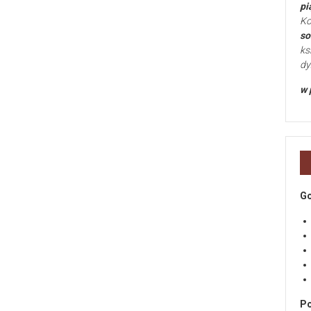
pi
Ko
so
ks
dy
w 
Go
Po