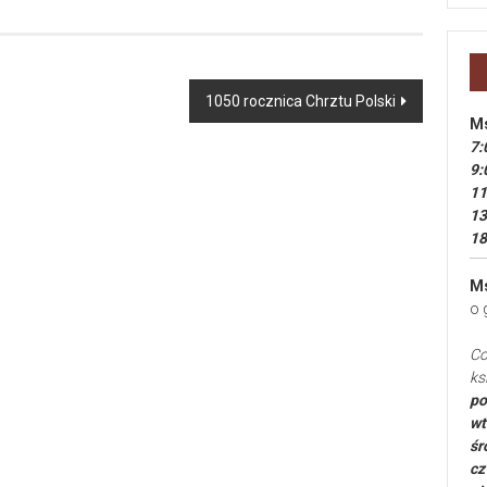
1050 rocznica Chrztu Polski
Ms
7:
9:
11
13
18
Ms
o 
Co
ks
po
wt
śr
cz