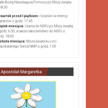
tki Bożej Nieustającej Pomocy po Mszy świętej
18:30
wartek przed I piątkiem:
różaniec w intencji
płanów o godz. 17.45.
piątek miesiąca:
Litania do NSPJ po Mszy świętej
godz. 6:30, a także nabożeństwo do NSPJ o
dz. 18.00
sobota miesiąca:
Msza święta ku czci
epokalanego Serca NMP o godz. 7.00
Apostolat Margaretka