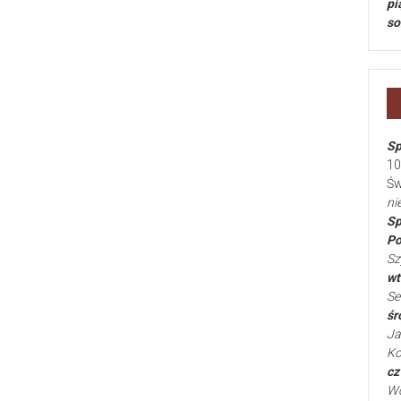
pi
so
Sp
10
Św
ni
Sp
Po
Sz
wt
Se
śr
Ja
Ko
cz
Wo