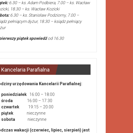
ątek:
6.30 – ks. Adam Podbiera, 7.00 – ks. Wacław
zicki, 18.30 – ks. Wacław Kozicki
bota:
6.30 – ks. Stanisław Podziorny, 7.00 –
iądz pełniącym dyżur, 18.30 – ksiądz pełniący
żur
pierwszy piątek spowiedź
od 16.30
Kancelaria Parafialna
dziny urzędowania Kancelarii Parafialnej:
poniedziałek
16:00 – 18:00
środa
16:00 – 17.30
czwartek
19:15 – 20.00
piątek
nieczynne
sobota
nieczynne
dczas wakacji (czerwiec, lipiec, sierpień) jest