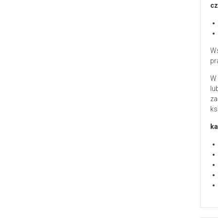
cz
Ws
pr
W 
lu
za
ks
ka