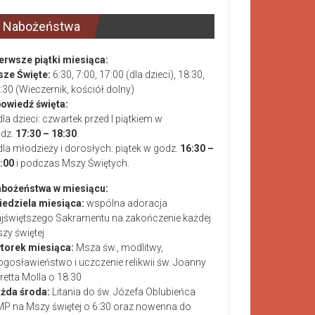
Nabożeństwa
erwsze piątki miesiąca:
ze Święte:
6:30, 7:00, 17:00 (dla dzieci), 18:30,
:30 (Wieczernik, kościół dolny)
owiedź święta:
dla dzieci: czwartek przed I piątkiem w
dz.
17:30 – 18:30
.
dla młodzieży i dorosłych: piątek w godz.
16:30 –
:00
i podczas Mszy Świętych.
bożeństwa w miesiącu:
niedziela miesiąca:
wspólna adoracja
jświętszego Sakramentu na zakończenie każdej
zy świętej
wtorek miesiąca:
Msza św., modlitwy,
ogosławieństwo i uczczenie relikwii św. Joanny
retta Molla o 18:30
żda środa:
Litania do św. Józefa Oblubieńca
P na Mszy świętej o 6:30 oraz nowenna do