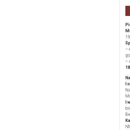
Pi
Ms
19
Sp
– 
go
– 
18
Na
I 
Na
Ms
I 
bł
Be
Ka
NM