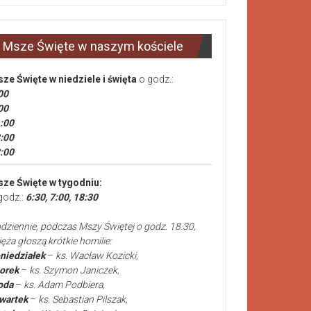
Msze Święte w naszym kościele
ze Święte
w niedziele i święta
o godz.:
00
00
:00
:00
:00
ze Święte w tygodniu:
godz.:
6:30, 7:00, 18:30
dziennie, podczas Mszy Świętej o godz. 18.30,
ięża głoszą krótkie homilie:
niedziałek
–
ks. Wacław Kozicki,
orek
–
ks. Szymon Janiczek,
oda
–
ks. Adam Podbiera,
wartek
–
ks. Sebastian Pilszak,