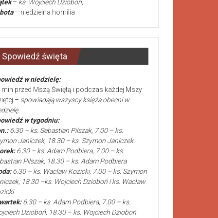
ątek
–
ks. Wojciech Dzioboń,
bota
– niedzielna homilia
Spowiedź święta
owiedź w niedzielę:
 min przed Mszą Świętą i podczas każdej Mszy
iętej –
spowiadają wszyscy księża obecni w
edzielę.
owiedź w tygodniu:
n.:
6.30 – ks. Sebastian Pilszak, 7.00 – ks.
ymon Janiczek, 18.30 – ks. Szymon Janiczek
orek:
6.30 – ks. Adam Podbiera, 7.00 – ks.
bastian Pilszak, 18.30 – ks. Adam Podbiera
oda:
6.30 – ks. Wacław Kozicki, 7.00 – ks. Szymon
niczek, 18.30 –ks. Wojciech Dzioboń i ks. Wacław
zicki
wartek:
6.30 – ks. Adam Podbiera, 7.00 – ks.
jciech Dzioboń, 18.30 – ks. Wojciech Dzioboń