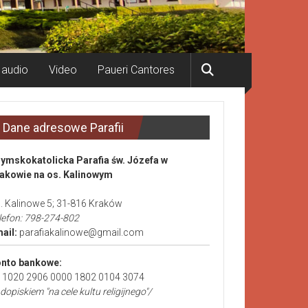
 audio
Video
Paueri Cantores
Dane adresowe Parafii
ymskokatolicka Parafia św. Józefa w
akowie na os. Kalinowym
. Kalinowe 5; 31-816 Kraków
lefon: 798-274-802
ail:
parafiakalinowe@gmail.com
nto bankowe:
 1020 2906 0000 1802 0104 3074
 dopiskiem "na cele kultu religijnego"/