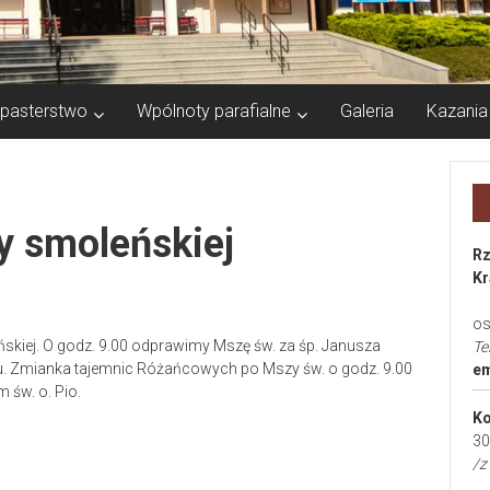
pasterstwo
Wpólnoty parafialne
Galeria
Kazania
fy smoleńskiej
Rz
Kr
os
eńskiej. O godz. 9.00 odprawimy Mszę św. za śp. Janusza
Te
ku. Zmianka tajemnic Różańcowych po Mszy św. o godz. 9.00
em
 św. o. Pio.
Ko
30
/z