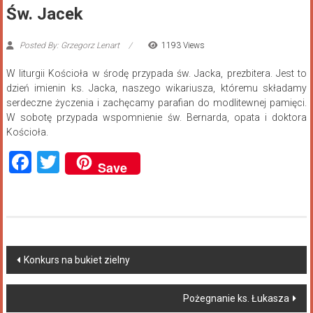
Św. Jacek
Posted By: Grzegorz Lenart
1193 Views
W liturgii Kościoła w środę przypada św. Jacka, prezbitera. Jest to
dzień imienin ks. Jacka, naszego wikariusza, któremu składamy
serdeczne życzenia i zachęcamy parafian do modlitewnej pamięci.
W sobotę przypada wspomnienie św. Bernarda, opata i doktora
Kościoła.
Facebook
Twitter
Save
Konkurs na bukiet zielny
Pożegnanie ks. Łukasza