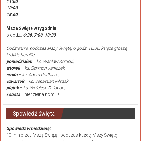
11:00
13:00
18:00
Msze Święte w tygodniu:
o godz.:
6:30, 7:00, 18:30
Codziennie, podczas Mszy Świętej o godz. 18.30, księża głoszą
krótkie homilie:
poniedziałek
–
ks. Wacław Kozicki,
wtorek
–
ks. Szymon Janiczek,
środa
–
ks. Adam Podbiera,
czwartek
–
ks. Sebastian Pilszak,
piątek
–
ks. Wojciech Dzioboń,
sobota
– niedzielna homilia
Spowiedź święta
Spowiedź w niedzielę:
10 min przed Mszą Świętą i podczas każdej Mszy Świętej –