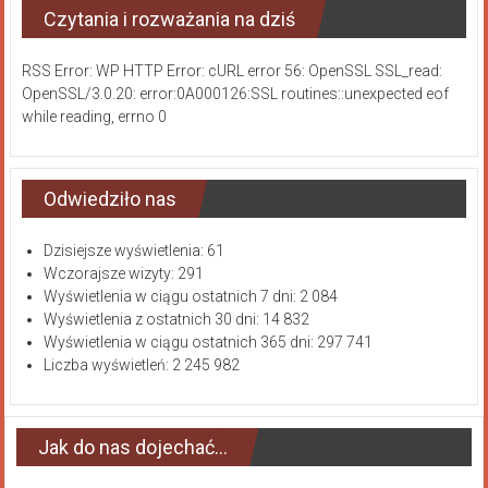
Czytania i rozważania na dziś
RSS Error: WP HTTP Error: cURL error 56: OpenSSL SSL_read:
OpenSSL/3.0.20: error:0A000126:SSL routines::unexpected eof
while reading, errno 0
Odwiedziło nas
Dzisiejsze wyświetlenia:
61
Wczorajsze wizyty:
291
Wyświetlenia w ciągu ostatnich 7 dni:
2 084
Wyświetlenia z ostatnich 30 dni:
14 832
Wyświetlenia w ciągu ostatnich 365 dni:
297 741
Liczba wyświetleń:
2 245 982
Jak do nas dojechać…