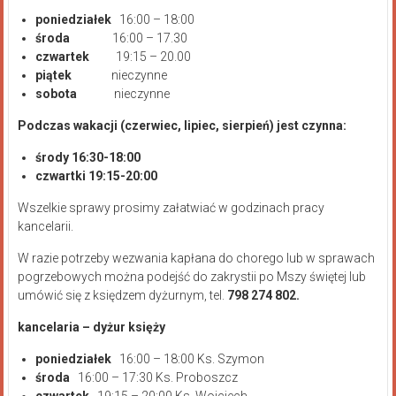
poniedziałek
16:00 – 18:00
środa
16:00 – 17.30
czwartek
19:15 – 20.00
piątek
nieczynne
sobota
nieczynne
Podczas wakacji (czerwiec, lipiec, sierpień) jest czynna:
środy 16:30-18:00
czwartki 19:15-20:00
Wszelkie sprawy prosimy załatwiać w godzinach pracy
kancelarii.
W razie potrzeby wezwania kapłana do chorego lub w sprawach
pogrzebowych można podejść do zakrystii po Mszy świętej lub
umówić się z księdzem dyżurnym, tel.
798 274 802.
kancelaria – dyżur księży
poniedziałek
16:00 – 18:00 Ks. Szymon
środa
16:00 – 17:30 Ks. Proboszcz
czwartek
19:15 – 20:00 Ks. Wojciech