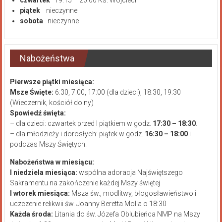
piątek
nieczynne
sobota
nieczynne
Nabożeństwa
Pierwsze piątki miesiąca:
Msze Święte:
6:30, 7:00, 17:00 (dla dzieci), 18:30, 19:30
(Wieczernik, kościół dolny)
Spowiedź święta:
– dla dzieci: czwartek przed I piątkiem w godz.
17:30 – 18:30
.
– dla młodzieży i dorosłych: piątek w godz.
16:30 – 18:00
i
podczas Mszy Świętych.
Nabożeństwa w miesiącu:
I niedziela miesiąca:
wspólna adoracja Najświętszego
Sakramentu na zakończenie każdej Mszy świętej
I wtorek miesiąca:
Msza św., modlitwy, błogosławieństwo i
uczczenie relikwii św. Joanny Beretta Molla o 18:30
Każda środa:
Litania do św. Józefa Oblubieńca NMP na Mszy