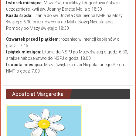
I wtorek miesiąca:
Msza św., modlitwy, błogosławieństwo i
uczczenie relikwii św. Joanny Beretta Molla o 18:30
Każda środa:
Litania do św. Józefa Oblubieńca NMP na Mszy
świętej o 6:30 oraz nowenna do Matki Bożej Nieustającej
Pomocy po Mszy świętej o 18:30
Czwartek przed I piątkiem:
różaniec w intencji kapłanów o
godz. 17.45.
I piątek miesiąca:
Litania do NSPJ po Mszy świętej o godz. 6:30,
a także nabożeństwo do NSPJ o godz. 18.00
I sobota miesiąca:
Msza święta ku czci Niepokalanego Serca
NMP o godz. 7.00
Apostolat Margaretka