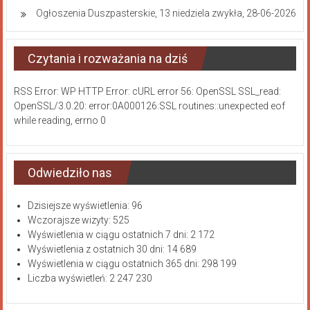
Ogłoszenia Duszpasterskie, 13 niedziela zwykła, 28-06-2026
Czytania i rozważania na dziś
RSS Error: WP HTTP Error: cURL error 56: OpenSSL SSL_read:
OpenSSL/3.0.20: error:0A000126:SSL routines::unexpected eof
while reading, errno 0
Odwiedziło nas
Dzisiejsze wyświetlenia:
96
Wczorajsze wizyty:
525
Wyświetlenia w ciągu ostatnich 7 dni:
2 172
Wyświetlenia z ostatnich 30 dni:
14 689
Wyświetlenia w ciągu ostatnich 365 dni:
298 199
Liczba wyświetleń:
2 247 230