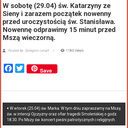
W sobotę (29.04) św. Katarzyny ze
Sieny i zarazem początek nowenny
przed uroczystością św. Stanisława.
Nowennę odprawimy 15 minut przed
Mszą wieczorną.
Posted By: Grzegorz Lenart
1180 Views
Facebook
Twitter
Save
W wtorek (25.04) św. Marka. W tym dniu zapraszamy na Mszę
św. w intencji Ojczyzny oraz ofiar tragedii Smoleńskiej o godz.
18.30. Po Mszy św. koncert pieśni patriotycznych i religijnych.