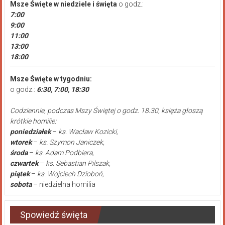
Msze Święte
w niedziele i święta
o godz.:
7:00
9:00
11:00
13:00
18:00
Msze Święte w tygodniu:
o godz.:
6:30, 7:00, 18:30
Codziennie, podczas Mszy Świętej o godz. 18.30, księża głoszą
krótkie homilie:
poniedziałek
–
ks. Wacław Kozicki,
wtorek
–
ks. Szymon Janiczek,
środa
–
ks. Adam Podbiera,
czwartek
–
ks. Sebastian Pilszak,
piątek
–
ks. Wojciech Dzioboń,
sobota
– niedzielna homilia
Spowiedź święta