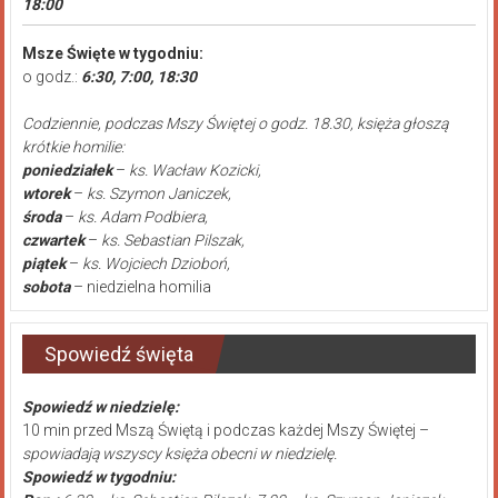
18:00
Msze Święte w tygodniu:
o godz.:
6:30, 7:00, 18:30
Codziennie, podczas Mszy Świętej o godz. 18.30, księża głoszą
krótkie homilie:
poniedziałek
–
ks. Wacław Kozicki,
wtorek
–
ks. Szymon Janiczek,
środa
–
ks. Adam Podbiera,
czwartek
–
ks. Sebastian Pilszak,
piątek
–
ks. Wojciech Dzioboń,
sobota
– niedzielna homilia
Spowiedź święta
Spowiedź w niedzielę:
10 min przed Mszą Świętą i podczas każdej Mszy Świętej –
spowiadają wszyscy księża obecni w niedzielę.
Spowiedź w tygodniu: