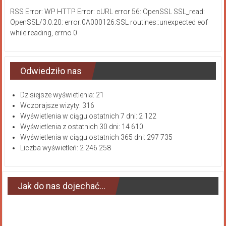
RSS Error: WP HTTP Error: cURL error 56: OpenSSL SSL_read:
OpenSSL/3.0.20: error:0A000126:SSL routines::unexpected eof
while reading, errno 0
Odwiedziło nas
Dzisiejsze wyświetlenia:
21
Wczorajsze wizyty:
316
Wyświetlenia w ciągu ostatnich 7 dni:
2 122
Wyświetlenia z ostatnich 30 dni:
14 610
Wyświetlenia w ciągu ostatnich 365 dni:
297 735
Liczba wyświetleń:
2 246 258
Jak do nas dojechać…