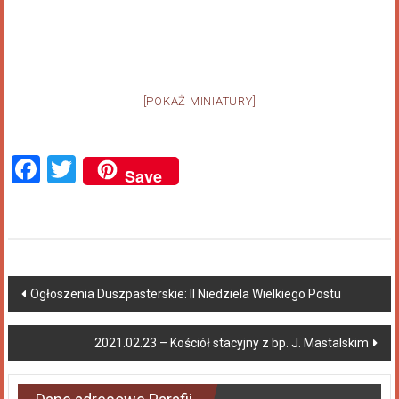
[POKAŻ MINIATURY]
Facebook
Twitter
Save
Ogłoszenia Duszpasterskie: II Niedziela Wielkiego Postu
2021.02.23 – Kościół stacyjny z bp. J. Mastalskim