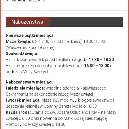
Nabożeństwa
Pierwsze piątki miesiąca:
Msze Święte:
6:30, 7:00, 17:00 (dla dzieci), 18:30, 19:30
(Wieczernik, kościół dolny)
Spowiedź święta:
– dla dzieci: czwartek przed I piątkiem w godz.
17:30 – 18:30
.
– dla młodzieży i dorosłych: piątek w godz.
16:30 – 18:00
i
podczas Mszy Świętych.
Nabożeństwa w miesiącu:
I niedziela miesiąca:
wspólna adoracja Najświętszego
Sakramentu na zakończenie każdej Mszy świętej
I wtorek miesiąca:
Msza św., modlitwy, błogosławieństwo i
uczczenie relikwii św. Joanny Beretta Molla o 18:30
Każda środa:
Litania do św. Józefa Oblubieńca NMP na Mszy
świętej o 6:30 oraz nowenna do Matki Bożej Nieustającej
Pomocy po Mszy świętej o 18:30