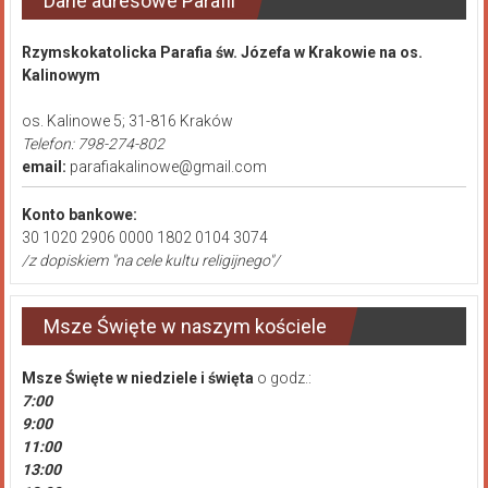
Dane adresowe Parafii
Rzymskokatolicka Parafia św. Józefa w Krakowie na os.
Kalinowym
os. Kalinowe 5; 31-816 Kraków
Telefon: 798-274-802
email:
parafiakalinowe@gmail.com
Konto bankowe:
30 1020 2906 0000 1802 0104 3074
/z dopiskiem "na cele kultu religijnego"/
Msze Święte w naszym kościele
Msze Święte
w niedziele i święta
o godz.:
7:00
9:00
11:00
13:00