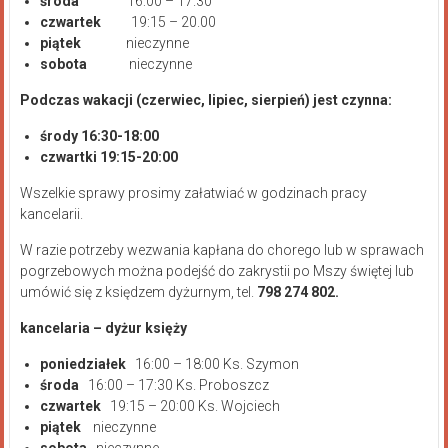
środa
16:00 – 17.30
czwartek
19:15 – 20.00
piątek
nieczynne
sobota
nieczynne
Podczas wakacji (czerwiec, lipiec, sierpień) jest czynna:
środy 16:30-18:00
czwartki 19:15-20:00
Wszelkie sprawy prosimy załatwiać w godzinach pracy
kancelarii.
W razie potrzeby wezwania kapłana do chorego lub w sprawach
pogrzebowych można podejść do zakrystii po Mszy świętej lub
umówić się z księdzem dyżurnym, tel.
798 274 802.
kancelaria – dyżur księży
poniedziałek
16:00 – 18:00 Ks. Szymon
środa
16:00 – 17:30 Ks. Proboszcz
czwartek
19:15 – 20:00 Ks. Wojciech
piątek
nieczynne
sobota
nieczynne