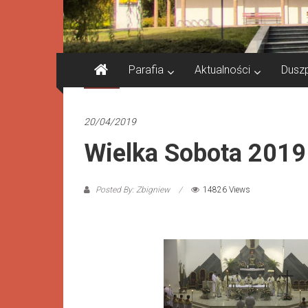
Parafia
Aktualności
Dusz
Galeria
20/04/2019
Wielka Sobota 2019
Posted By: Zbigniew
14826 Views