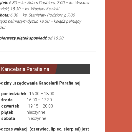
ątek:
6.30 – ks. Adam Podbiera, 7.00 – ks. Wacław
zicki, 18.30 – ks. Wacław Kozicki
bota:
6.30 – ks. Stanisław Podziorny, 7.00 –
iądz pełniącym dyżur, 18.30 – ksiądz pełniący
żur
pierwszy piątek spowiedź
od 16.30
Kancelaria Parafialna
dziny urzędowania Kancelarii Parafialnej:
poniedziałek
16:00 – 18:00
środa
16:00 – 17.30
czwartek
19:15 – 20.00
piątek
nieczynne
sobota
nieczynne
dczas wakacji (czerwiec, lipiec, sierpień) jest