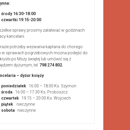
ynna:
środy 16:30-18:00
czwartki 19:15-20:00
zelkie sprawy prosimy załatwiać w godzinach
acy kancelarii.
razie potrzeby wezwania kapłana do chorego
b w sprawach pogrzebowych można podejść do
krystii po Mszy świętej lub umówić się z
iędzem dyżurnym, tel.
798 274 802.
ncelaria – dyżur księży
poniedziałek
16:00 – 18:00 Ks. Szymon
środa
16:00 – 17:30 Ks. Proboszcz
czwartek
19:15 – 20:00 Ks. Wojciech
piątek
nieczynne
sobota
nieczynne