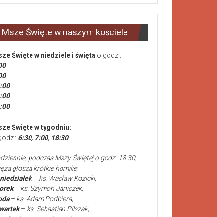
Msze Święte w naszym kościele
ze Święte
w niedziele i święta
o godz.:
00
00
:00
:00
:00
ze Święte w tygodniu:
godz.:
6:30, 7:00, 18:30
dziennie, podczas Mszy Świętej o godz. 18.30,
ięża głoszą krótkie homilie:
niedziałek
–
ks. Wacław Kozicki,
orek
–
ks. Szymon Janiczek,
oda
–
ks. Adam Podbiera,
wartek
–
ks. Sebastian Pilszak,