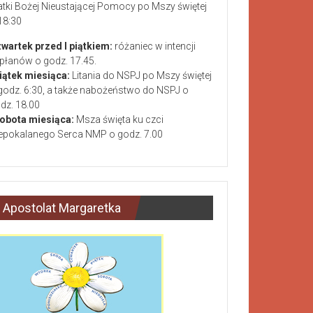
tki Bożej Nieustającej Pomocy po Mszy świętej
18:30
wartek przed I piątkiem:
różaniec w intencji
płanów o godz. 17.45.
piątek miesiąca:
Litania do NSPJ po Mszy świętej
godz. 6:30, a także nabożeństwo do NSPJ o
dz. 18.00
sobota miesiąca:
Msza święta ku czci
epokalanego Serca NMP o godz. 7.00
Apostolat Margaretka