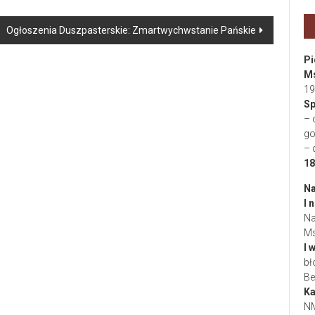
Ogłoszenia Duszpasterskie: Zmartwychwstanie Pańskie
Pi
Ms
19
Sp
– 
go
– 
18
Na
I 
Na
Ms
I 
bł
Be
Ka
NM