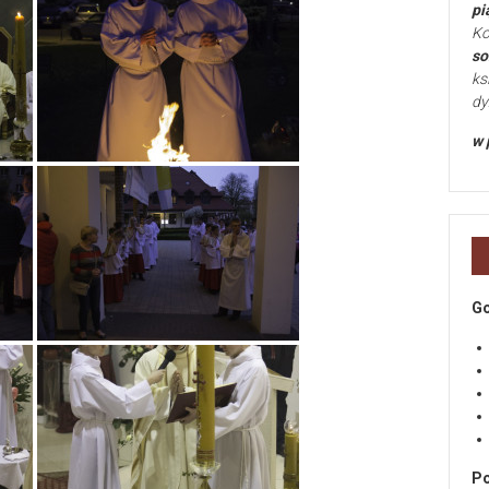
pi
Ko
so
ks
dy
w 
Go
Po