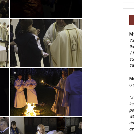
Ms
7:
9:
11
13
18
Ms
o 
Co
ks
po
wt
śr
cz