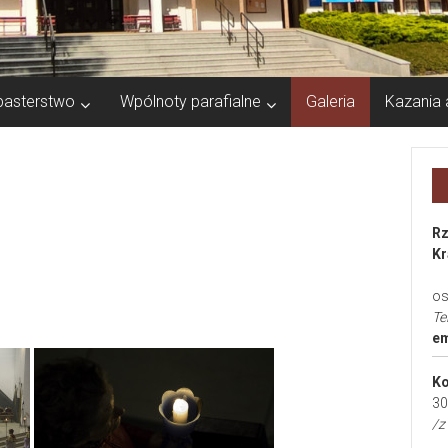
pasterstwo
Wpólnoty parafialne
Galeria
Kazania 
Rz
Kr
os
Te
em
Ko
30
/z