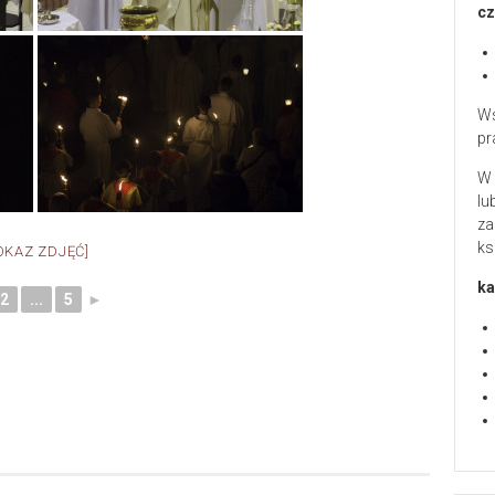
cz
Ws
pr
W 
lu
za
ks
OKAZ ZDJĘĆ]
ka
2
...
5
►