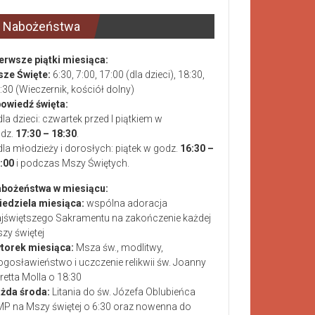
Nabożeństwa
erwsze piątki miesiąca:
ze Święte:
6:30, 7:00, 17:00 (dla dzieci), 18:30,
:30 (Wieczernik, kościół dolny)
owiedź święta:
dla dzieci: czwartek przed I piątkiem w
dz.
17:30 – 18:30
.
dla młodzieży i dorosłych: piątek w godz.
16:30 –
:00
i podczas Mszy Świętych.
bożeństwa w miesiącu:
niedziela miesiąca:
wspólna adoracja
jświętszego Sakramentu na zakończenie każdej
zy świętej
wtorek miesiąca:
Msza św., modlitwy,
ogosławieństwo i uczczenie relikwii św. Joanny
retta Molla o 18:30
żda środa:
Litania do św. Józefa Oblubieńca
P na Mszy świętej o 6:30 oraz nowenna do