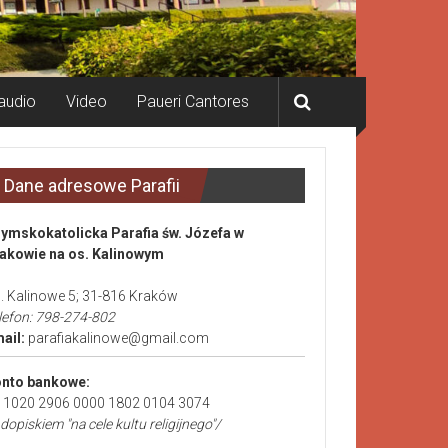
audio
Video
Paueri Cantores
Dane adresowe Parafii
ymskokatolicka Parafia św. Józefa w
akowie na os. Kalinowym
. Kalinowe 5; 31-816 Kraków
lefon: 798-274-802
ail:
parafiakalinowe@gmail.com
nto bankowe:
 1020 2906 0000 1802 0104 3074
 dopiskiem "na cele kultu religijnego"/