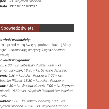
ątek
–
ks. Wojciech Dzioboń,
bota
– niedzielna homilia
Spowiedź święta
owiedź w niedzielę:
 min przed Mszą Świętą i podczas każdej Mszy
iętej –
spowiadają wszyscy księża obecni w
edzielę.
owiedź w tygodniu:
n.:
6.30 – ks. Sebastian Pilszak, 7.00 – ks.
ymon Janiczek, 18.30 – ks. Szymon Janiczek
orek:
6.30 – ks. Adam Podbiera, 7.00 – ks.
bastian Pilszak, 18.30 – ks. Adam Podbiera
oda:
6.30 – ks. Wacław Kozicki, 7.00 – ks. Szymon
niczek, 18.30 –ks. Wojciech Dzioboń i ks. Wacław
zicki
wartek:
6.30 – ks. Adam Podbiera, 7.00 – ks.
jciech Dzioboń, 18.30 – ks. Wojciech Dzioboń