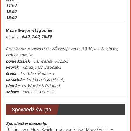
11:00
13:00
18:00
Msze Święte w tygodniu:
o godz.:
6:30, 7:00, 18:30
Codziennie, podczas Mszy Świętej o godz. 18.30, księża głoszą
krótkie homilie:
poniedziałek
–
ks. Wacław Kozicki,
wtorek
–
ks. Szymon Janiczek,
środa
–
ks. Adam Podbiera,
czwartek
–
ks. Sebastian Pilszak,
piątek
–
ks. Wojciech Dzioboń,
sobota
– niedzielna homilia
Spowiedź święta
Spowiedź w niedzielę:
10 min przed Mszą Świętą i podczas każdej Mszy Świętej –