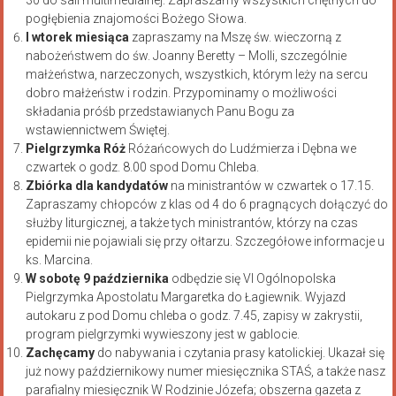
pogłębienia znajomości Bożego Słowa.
I wtorek miesiąca
zapraszamy na Mszę św. wieczorną z
nabożeństwem do św. Joanny Beretty – Molli, szczególnie
małżeństwa, narzeczonych, wszystkich, którym leży na sercu
dobro małżeństw i rodzin. Przypominamy o możliwości
składania próśb przedstawianych Panu Bogu za
wstawiennictwem Świętej.
Pielgrzymka Róż
Różańcowych do Ludźmierza i Dębna we
czwartek o godz. 8.00 spod Domu Chleba.
Zbiórka dla kandydatów
na ministrantów w czwartek o 17.15.
Zapraszamy chłopców z klas od 4 do 6 pragnących dołączyć do
służby liturgicznej, a także tych ministrantów, którzy na czas
epidemii nie pojawiali się przy ołtarzu. Szczegółowe informacje u
ks. Marcina.
W sobotę 9 października
odbędzie się VI Ogólnopolska
Pielgrzymka Apostolatu Margaretka do Łagiewnik. Wyjazd
autokaru z pod Domu chleba o godz. 7.45, zapisy w zakrystii,
program pielgrzymki wywieszony jest w gablocie.
Zachęcamy
do nabywania i czytania prasy katolickiej. Ukazał się
już nowy październikowy numer miesięcznika STAŚ, a także nasz
parafialny miesięcznik W Rodzinie Józefa; obszerna gazeta z