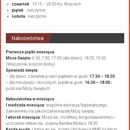
czwartek
19:15 – 20:00 Ks. Wojciech
piątek
nieczynne
sobota
nieczynne
Nabożeństwa
Pierwsze piątki miesiąca:
Msze Święte:
6:30, 7:00, 17:00 (dla dzieci), 18:30, 19:30
(Wieczernik, kościół dolny)
Spowiedź święta:
– dla dzieci: czwartek przed I piątkiem w godz.
17:30 – 18:30
.
– dla młodzieży i dorosłych: piątek w godz.
16:30 – 18:00
i
podczas Mszy Świętych.
Nabożeństwa w miesiącu:
I niedziela miesiąca:
wspólna adoracja Najświętszego
Sakramentu na zakończenie każdej Mszy świętej
I wtorek miesiąca:
Msza św., modlitwy, błogosławieństwo i
uczczenie relikwii św. Joanny Beretta Molla o 18:30
Każda środa:
Litania do św. Józefa Oblubieńca NMP na Mszy