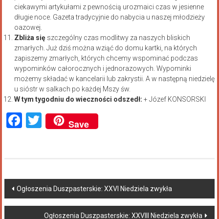
ciekawymi artykułami z pewnością urozmaici czas w jesienne
długie noce. Gazeta tradycyjnie do nabycia u naszej młodzieży
oazowej.
Zbliża się
szczególny czas modlitwy za naszych bliskich
zmarłych. Już dziś można wziąć do domu kartki, na których
zapiszemy zmarłych, których chcemy wspominać podczas
wypominków całorocznych i jednorazowych. Wypominki
możemy składać w kancelarii lub zakrystii. A w następną niedzielę
u sióstr w salkach po każdej Mszy św.
W tym tygodniu do wieczności odszedł:
+ Józef KONSORSKI
Facebook
Twitter
Save
Ogłoszenia Duszpasterskie: XXVI Niedziela zwykła
Ogłoszenia Duszpasterskie: XXVIII Niedziela zwykła