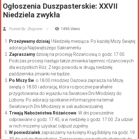
Ogłoszenia Duszpasterskie: XXVII
Niedziela zwykła
Posted By: Zbigniew
1496 Views
Przeżywamy dzisiaj
I Niedzielę miesiąca. Po każdej Mszy Świętej
adoracja Najświętszego Sakramentu.
Zapraszamy
dzisiaj na procesję Różańcową o godz. 17.00.
Podczas procesji nastąpi także zmianka tajemnic różańcowych
dla wszystkich Róż. Z tego powodu w drugą niedzielę
października zmianki nie będzie.
Po Mszy Św
. o 18.00 młodzież Oazowa zaprasza na Mszę
świętą o 18.00 i adorację, która rozpocznie parafialne
przygotowania do wyjazdu na Światowe Dni Młodzieży do
Lizbony. Po adoracji spotkanie informacyjne na temat
Światowych Dni Młodzieży w sali audiowizualnej.
Trwają Nabożeństwa Różańcowe
. W dni powszednie
odprawiane o godz. 17.45, a w niedzielę o godz. 17.00. Za udział
w nich możemy uzyskać odpust zupełny.
W poniedziałek
zapraszamy na kolejny Krąg Biblijny na godz. 19.
30 do sali multimedialnej. Zapraszamy wszystkich chętnych do