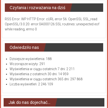
Czytania i rozważania na dziś
RSS Error: WP HTTP Error: cURL error 56: OpenSSL SSL_read:
OpenSSL/3.0.20: error:0A000126:SSL routines::unexpected eof
while reading, errno 0
Odwiedziło nas
Dzisiejsze wyświetlenia:
188
Wczorajsze wizyty:
291
Wyświetlenia w ciągu ostatnich 7 dni:
2 211
Wyświetlenia z ostatnich 30 dni:
14 959
Wyświetlenia w ciągu ostatnich 365 dni:
297 868
Liczba wyświetleń:
2 246 109
Jak do nas dojechać…