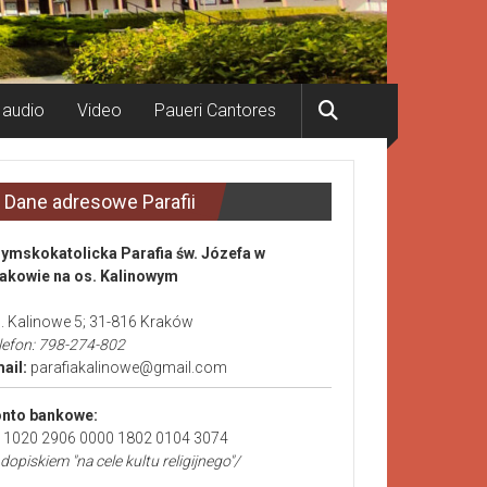
 audio
Video
Paueri Cantores
Dane adresowe Parafii
ymskokatolicka Parafia św. Józefa w
akowie na os. Kalinowym
. Kalinowe 5; 31-816 Kraków
lefon: 798-274-802
ail:
parafiakalinowe@gmail.com
nto bankowe:
 1020 2906 0000 1802 0104 3074
 dopiskiem "na cele kultu religijnego"/