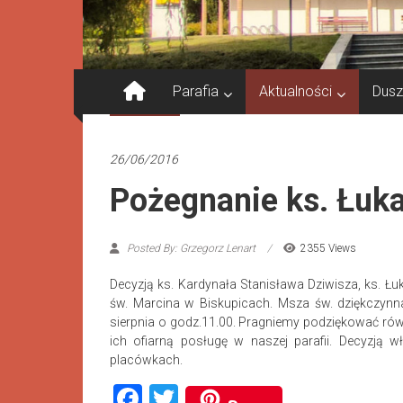
Parafia
Aktualności
Dusz
Aktualności
26/06/2016
Pożegnanie ks. Łuk
Posted By: Grzegorz Lenart
2355 Views
Decyzją ks. Kardynała Stanisława Dziwisza, ks. Łu
św. Marcina w Biskupicach. Msza św. dziękczynn
sierpnia o godz.11.00. Pragniemy podziękować równ
ich ofiarną posługę w naszej parafii. Decyzją
placówkach.
Facebook
Twitter