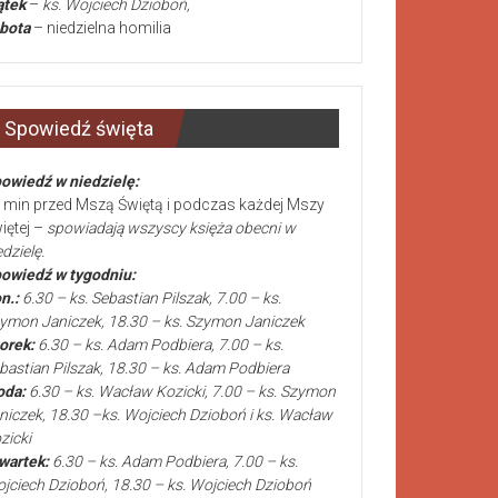
ątek
–
ks. Wojciech Dzioboń,
bota
– niedzielna homilia
Spowiedź święta
owiedź w niedzielę:
 min przed Mszą Świętą i podczas każdej Mszy
iętej –
spowiadają wszyscy księża obecni w
edzielę.
owiedź w tygodniu:
n.:
6.30 – ks. Sebastian Pilszak, 7.00 – ks.
ymon Janiczek, 18.30 – ks. Szymon Janiczek
orek:
6.30 – ks. Adam Podbiera, 7.00 – ks.
bastian Pilszak, 18.30 – ks. Adam Podbiera
oda:
6.30 – ks. Wacław Kozicki, 7.00 – ks. Szymon
niczek, 18.30 –ks. Wojciech Dzioboń i ks. Wacław
zicki
wartek:
6.30 – ks. Adam Podbiera, 7.00 – ks.
jciech Dzioboń, 18.30 – ks. Wojciech Dzioboń