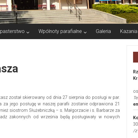
pasterstwo
Wpólnoty parafialne
Galeria
Kazania
asza
Rz
Kr
os
kasz został skierowany od dnia 27 sierpnia do posługi w par.
Te
a za jego posługę w naszej parafii zostanie odprawiona 21
em
ież siostrom Służebniczką – s. Małgorzacie i s. Barbarze za
 władz zakonnych od września będą posługiwały w nowych
Ko
30
/z