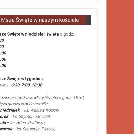
Msze Święte w naszym kościele
ze Święte
w niedziele i święta
o godz.:
00
00
:00
:00
:00
ze Święte w tygodniu:
godz.:
6:30, 7:00, 18:30
dziennie, podczas Mszy Świętej o godz. 18.30,
ięża głoszą krótkie homilie:
niedziałek
–
ks. Wacław Kozicki,
orek
–
ks. Szymon Janiczek,
oda
–
ks. Adam Podbiera,
wartek
–
ks. Sebastian Pilszak,