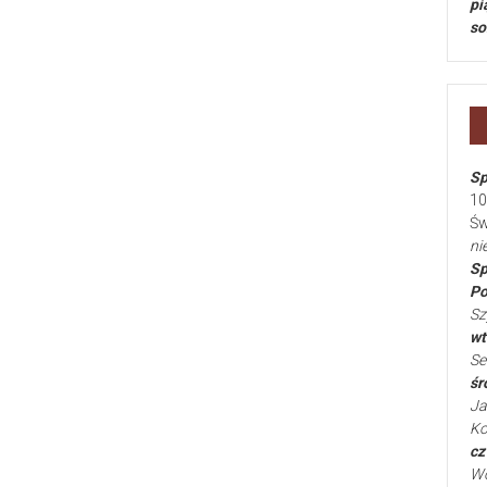
pi
so
Sp
10
Św
ni
Sp
Po
Sz
wt
Se
śr
Ja
Ko
cz
Wo