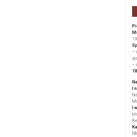
Pi
Ms
19
Sp
– 
go
– 
18
Na
I 
Na
Ms
I 
bł
Be
Ka
NM