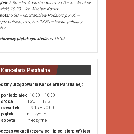
ątek:
6.30 – ks. Adam Podbiera, 7.00 – ks. Wacław
zicki, 18.30 – ks. Wacław Kozicki
bota:
6.30 – ks. Stanisław Podziorny, 7.00 –
iądz pełniącym dyżur, 18.30 – ksiądz pełniący
żur
pierwszy piątek spowiedź
od 16.30
Kancelaria Parafialna
dziny urzędowania Kancelarii Parafialnej:
poniedziałek
16:00 – 18:00
środa
16:00 – 17.30
czwartek
19:15 – 20.00
piątek
nieczynne
sobota
nieczynne
dczas wakacji (czerwiec, lipiec, sierpień) jest