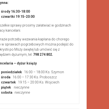
ynna:
środy 16:30-18:00
czwartki 19:15-20:00
zelkie sprawy prosimy załatwiać w godzinach
acy kancelarii.
razie potrzeby wezwania kapłana do chorego
b w sprawach pogrzebowych można podejść do
krystii po Mszy świętej lub umówić się z
iędzem dyżurnym, tel.
798 274 802.
ncelaria – dyżur księży
poniedziałek
16:00 – 18:00 Ks. Szymon
środa
16:00 – 17:30 Ks. Proboszcz
czwartek
19:15 – 20:00 Ks. Wojciech
piątek
nieczynne
sobota
nieczynne