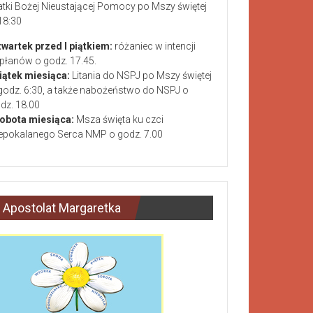
tki Bożej Nieustającej Pomocy po Mszy świętej
18:30
wartek przed I piątkiem:
różaniec w intencji
płanów o godz. 17.45.
piątek miesiąca:
Litania do NSPJ po Mszy świętej
godz. 6:30, a także nabożeństwo do NSPJ o
dz. 18.00
sobota miesiąca:
Msza święta ku czci
epokalanego Serca NMP o godz. 7.00
Apostolat Margaretka