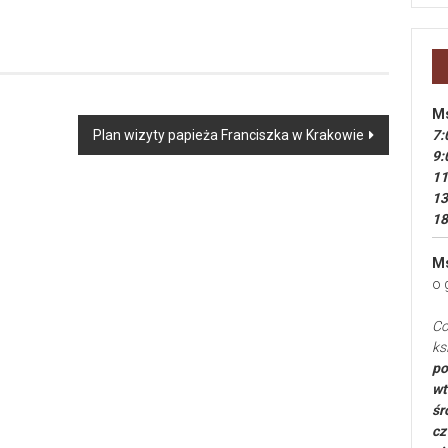
Ms
Plan wizyty papieża Franciszka w Krakowie
7:
9:
11
13
18
Ms
o 
Co
ks
po
wt
śr
cz