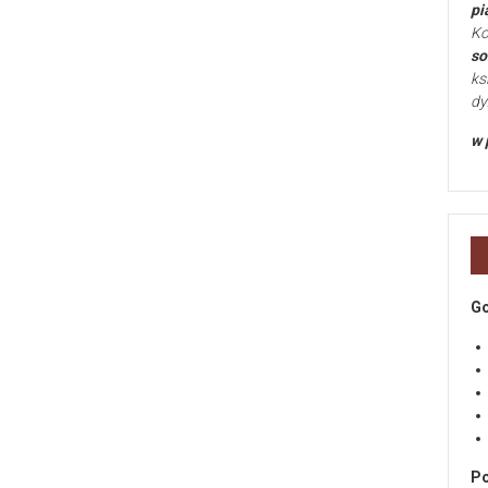
pi
Ko
so
ks
dy
w 
Go
Po