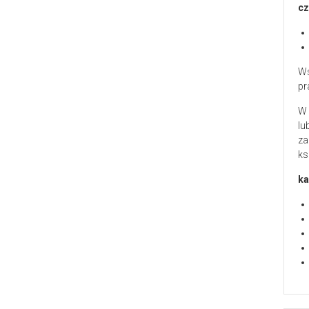
cz
Ws
pr
W 
lu
za
ks
ka