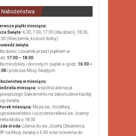
Nabożeństwa
erwsze piątki miesiąca:
ze Święte:
6:30, 7:00, 17:00 (dla dzieci), 18:30,
:30 (Wieczernik, kościół dolny)
owiedź święta:
dla dzieci: czwartek przed I piątkiem w
dz.
17:30 – 18:30
.
dla młodzieży i dorosłych: piątek w godz.
16:30 –
:00
i podczas Mszy Świętych.
bożeństwa w miesiącu:
niedziela miesiąca:
wspólna adoracja
jświętszego Sakramentu na zakończenie każdej
zy świętej
wtorek miesiąca:
Msza św., modlitwy,
ogosławieństwo i uczczenie relikwii św. Joanny
retta Molla o 18:30
żda środa:
Litania do św. Józefa Oblubieńca
P na Mszy świętej o 6:30 oraz nowenna do