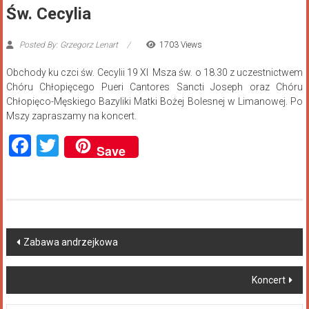
Św. Cecylia
Posted By: Grzegorz Lenart
1703 Views
Obchody ku czci św. Cecylii 19 XI Msza św. o 18.30 z uczestnictwem
Chóru Chłopięcego Pueri Cantores Sancti Joseph oraz Chóru
Chłopięco-Męskiego Bazyliki Matki Bożej Bolesnej w Limanowej. Po
Mszy zapraszamy na koncert.
Facebook
Twitter
Save
Zabawa andrzejkowa
Koncert