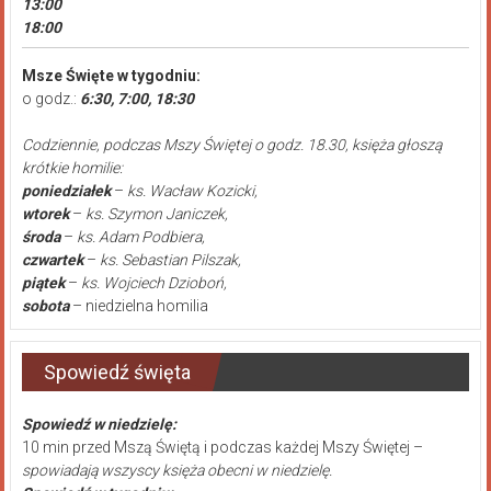
13:00
18:00
Msze Święte w tygodniu:
o godz.:
6:30, 7:00, 18:30
Codziennie, podczas Mszy Świętej o godz. 18.30, księża głoszą
krótkie homilie:
poniedziałek
–
ks. Wacław Kozicki,
wtorek
–
ks. Szymon Janiczek,
środa
–
ks. Adam Podbiera,
czwartek
–
ks. Sebastian Pilszak,
piątek
–
ks. Wojciech Dzioboń,
sobota
– niedzielna homilia
Spowiedź święta
Spowiedź w niedzielę:
10 min przed Mszą Świętą i podczas każdej Mszy Świętej –
spowiadają wszyscy księża obecni w niedzielę.