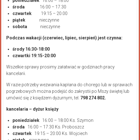
poniedziałek
16:00 – 18:00
środa
16:00 – 17.30
czwartek
19:15 – 20.00
piątek
nieczynne
sobota
nieczynne
Podczas wakacji (czerwiec, lipiec, sierpień) jest czynna:
środy 16:30-18:00
czwartki 19:15-20:00
Wszelkie sprawy prosimy załatwiać w godzinach pracy
kancelarii.
W razie potrzeby wezwania kapłana do chorego lub w sprawach
pogrzebowych można podejść do zakrystii po Mszy świętej lub
umówić się z księdzem dyżurnym, tel.
798 274 802.
kancelaria – dyżur księży
poniedziałek
16:00 – 18:00 Ks. Szymon
środa
16:00 – 17:30 Ks. Proboszcz
czwartek
19:15 – 20:00 Ks. Wojciech
piątek
nieczynne