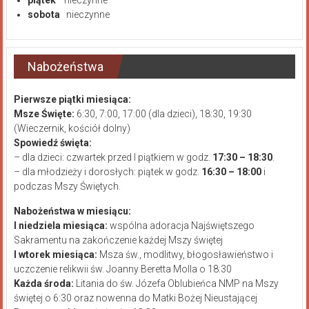
sobota
nieczynne
Nabożeństwa
Pierwsze piątki miesiąca:
Msze Święte:
6:30, 7:00, 17:00 (dla dzieci), 18:30, 19:30
(Wieczernik, kościół dolny)
Spowiedź święta:
– dla dzieci: czwartek przed I piątkiem w godz.
17:30 – 18:30
.
– dla młodzieży i dorosłych: piątek w godz.
16:30 – 18:00
i
podczas Mszy Świętych.
Nabożeństwa w miesiącu:
I niedziela miesiąca:
wspólna adoracja Najświętszego
Sakramentu na zakończenie każdej Mszy świętej
I wtorek miesiąca:
Msza św., modlitwy, błogosławieństwo i
uczczenie relikwii św. Joanny Beretta Molla o 18:30
Każda środa:
Litania do św. Józefa Oblubieńca NMP na Mszy
świętej o 6:30 oraz nowenna do Matki Bożej Nieustającej