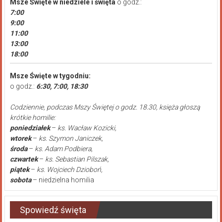
Msze Święte
w niedziele i święta
o godz.:
7:00
9:00
11:00
13:00
18:00
Msze Święte w tygodniu:
o godz.:
6:30, 7:00, 18:30
Codziennie, podczas Mszy Świętej o godz. 18.30, księża głoszą
krótkie homilie:
poniedziałek
–
ks. Wacław Kozicki,
wtorek
–
ks. Szymon Janiczek,
środa
–
ks. Adam Podbiera,
czwartek
–
ks. Sebastian Pilszak,
piątek
–
ks. Wojciech Dzioboń,
sobota
– niedzielna homilia
Spowiedź święta