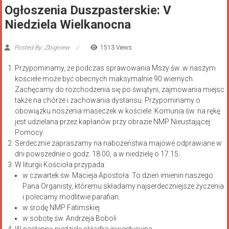
Ogłoszenia Duszpasterskie: V
Niedziela Wielkanocna
Posted By: Zbigniew
1513 Views
Przypominamy, że podczas sprawowania Mszy św. w naszym
kościele może być obecnych maksymalnie 90 wiernych.
Zachęcamy do rozchodzenia się po świątyni, zajmowania miejsc
także na chórze i zachowania dystansu. Przypominamy o
obowiązku noszenia maseczek w kościele. Komunia św. na rękę
jest udzielana przez kapłanów przy obrazie NMP Nieustającej
Pomocy.
Serdecznie zapraszamy na nabożeństwa majowe odprawiane w
dni powszednie o godz. 18.00, a w niedzielę o 17.15.
W liturgii Kościoła przypada:
w czwartek św. Macieja Apostoła. To dzień imienin naszego
Pana Organisty, któremu składamy najserdeczniejsze życzenia
i polecamy modlitwie parafian.
w środę NMP Fatimskiej
w sobotę św. Andrzeja Boboli
W następną niedzielę składka inwestycyjna.