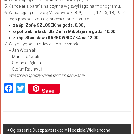
Kancelaria parafialna czynna wg zwykłego harmonogramu.
W następną niedzielę Msze św. o 7, 8, 9, 10, 11, 12, 13, 18, 19. Z
tego powodu zostają przeniesione intencje:
za śp. Zofię SZLOSEK na godz. 8.00 ,
o potrzebne łaski dla Zofii i Mikołaja na godz. 10.00
za śp. Stanisława KARBOWNICZKA na 12.00.
W tym tygodniu odeszli do wieczności:
+ Jan Woźniak
+ Maria Jóźwiak
+ Stefania Pękala
+ Stefan Rachwał
Wieczne odpoczywanie racz im dać Panie
Facebook
Twitter
Save
Ogłoszenia Duszpasterskie: IV Niedziela Wielkanocna