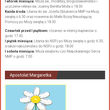
I wtorek miesiąca:
Msza św., modlitwy, błogosławieństwo i
uczczenie relikwii św. Joanny Beretta Molla o 18:30
Każda środa:
Litania do św. Józefa Oblubieńca NMP na Mszy
świętej o 6:30 oraz nowenna do Matki Bożej Nieustającej
Pomocy po Mszy świętej o 18:30
Czwartek przed I piątkiem:
różaniec w intencji kapłanów o
godz. 17.45.
I piątek miesiąca:
Litania do NSPJ po Mszy świętej o godz. 6:30,
a także nabożeństwo do NSPJ o godz. 18.00
I sobota miesiąca:
Msza święta ku czci Niepokalanego Serca
NMP o godz. 7.00
Apostolat Margaretka