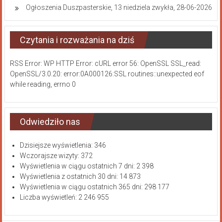
Ogłoszenia Duszpasterskie, 13 niedziela zwykła, 28-06-2026
Czytania i rozważania na dziś
RSS Error: WP HTTP Error: cURL error 56: OpenSSL SSL_read:
OpenSSL/3.0.20: error:0A000126:SSL routines::unexpected eof
while reading, errno 0
Odwiedziło nas
Dzisiejsze wyświetlenia:
346
Wczorajsze wizyty:
372
Wyświetlenia w ciągu ostatnich 7 dni:
2 398
Wyświetlenia z ostatnich 30 dni:
14 873
Wyświetlenia w ciągu ostatnich 365 dni:
298 177
Liczba wyświetleń:
2 246 955