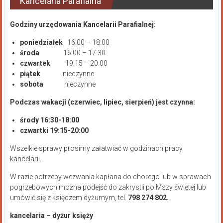
Kancelaria Parafialna
Godziny urzędowania Kancelarii Parafialnej:
poniedziałek
16:00 – 18:00
środa
16:00 – 17.30
czwartek
19:15 – 20.00
piątek
nieczynne
sobota
nieczynne
Podczas wakacji (czerwiec, lipiec, sierpień) jest czynna:
środy 16:30-18:00
czwartki 19:15-20:00
Wszelkie sprawy prosimy załatwiać w godzinach pracy
kancelarii.
W razie potrzeby wezwania kapłana do chorego lub w sprawach
pogrzebowych można podejść do zakrystii po Mszy świętej lub
umówić się z księdzem dyżurnym, tel.
798 274 802.
kancelaria – dyżur księży