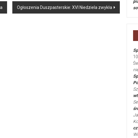
pi
ła
Ogłoszenia Duszpasterskie: XVI Niedziela zwykła
so
Sp
10
Św
ni
Sp
Po
Sz
wt
Se
śr
Ja
Ko
cz
Wo