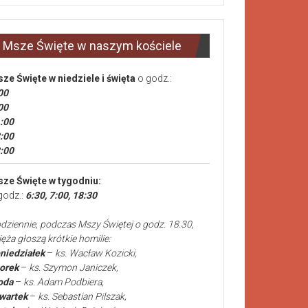
Msze Święte w naszym kościele
ze Święte
w niedziele i święta
o godz.:
00
00
:00
:00
:00
ze Święte w tygodniu:
godz.:
6:30, 7:00, 18:30
dziennie, podczas Mszy Świętej o godz. 18.30,
ięża głoszą krótkie homilie:
niedziałek
–
ks. Wacław Kozicki,
orek
–
ks. Szymon Janiczek,
oda
–
ks. Adam Podbiera,
wartek
–
ks. Sebastian Pilszak,