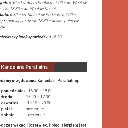
ątek:
6.30 – ks. Adam Podbiera, 7.00 – ks. Wacław
zicki, 18.30 – ks. Wacław Kozicki
bota:
6.30 – ks. Stanisław Podziorny, 7.00 –
iądz pełniącym dyżur, 18.30 – ksiądz pełniący
żur
pierwszy piątek spowiedź
od 16.30
Kancelaria Parafialna
dziny urzędowania Kancelarii Parafialnej:
poniedziałek
16:00 – 18:00
środa
16:00 – 17.30
czwartek
19:15 – 20.00
piątek
nieczynne
sobota
nieczynne
dczas wakacji (czerwiec, lipiec, sierpień) jest