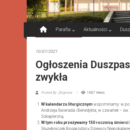
Parafia
Aktualności
Dusz
Ogłoszenia Duszpasterskie
10/07/2021
Ogłoszenia Duszpast
zwykła
Posted By: Zbigniew
1467 Views
W kalendarzu liturgicznym
wspominamy: w poni
Andrzeja Świerada i Benedykta, w czwartek – św
Szkaplerzną.
W tym roku przeżywamy 150 rocznicę śmierci
Służebniczek Bogarodzicy Dziewicy Niepokalane