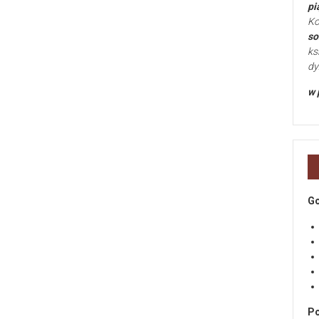
pi
Ko
so
ks
dy
w 
Go
Po