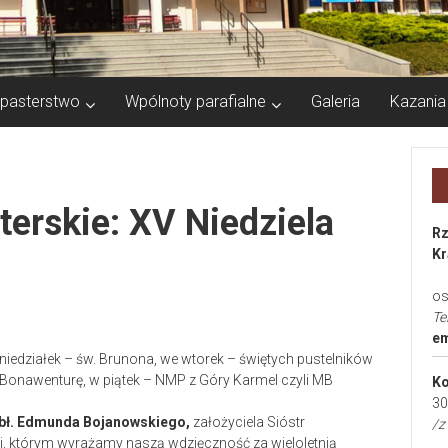
pasterstwo
Wpólnoty parafialne
Galeria
Kazania
erskie: XV Niedziela
Rz
Kr
os
Te
em
edziałek – św. Brunona, we wtorek – świętych pustelników
. Bonawenturę, w piątek – NMP z Góry Karmel czyli MB
Ko
30
 bł. Edmunda Bojanowskiego,
założyciela Sióstr
/z
j, którym wyrażamy naszą wdzięczność za wieloletnią