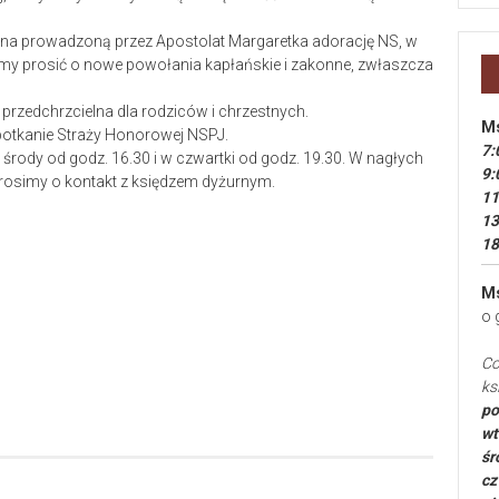
na prowadzoną przez Apostolat Margaretka adorację NS, w
emy prosić o nowe powołania kapłańskie i zakonne, zwłaszcza
 przedchrzcielna dla rodziców i chrzestnych.
Ms
potkanie Straży Honorowej NSPJ.
7:
 środy od godz. 16.30 i w czwartki od godz. 19.30. W nagłych
9:
osimy o kontakt z księdzem dyżurnym.
11
13
18
Ms
o 
Co
ks
po
wt
śr
cz