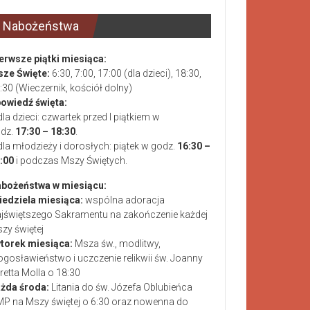
Nabożeństwa
erwsze piątki miesiąca:
ze Święte:
6:30, 7:00, 17:00 (dla dzieci), 18:30,
:30 (Wieczernik, kościół dolny)
owiedź święta:
dla dzieci: czwartek przed I piątkiem w
dz.
17:30 – 18:30
.
dla młodzieży i dorosłych: piątek w godz.
16:30 –
:00
i podczas Mszy Świętych.
bożeństwa w miesiącu:
niedziela miesiąca:
wspólna adoracja
jświętszego Sakramentu na zakończenie każdej
zy świętej
wtorek miesiąca:
Msza św., modlitwy,
ogosławieństwo i uczczenie relikwii św. Joanny
retta Molla o 18:30
żda środa:
Litania do św. Józefa Oblubieńca
P na Mszy świętej o 6:30 oraz nowenna do