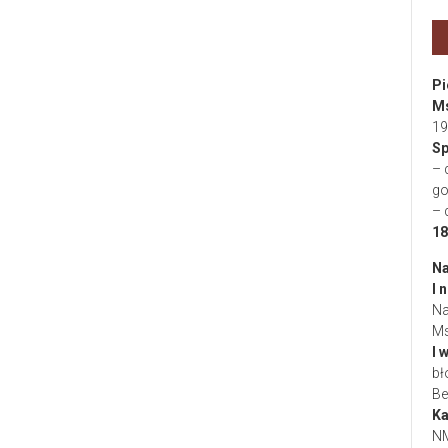
Pi
Ms
19
Sp
– 
go
– 
18
Na
I 
Na
Ms
I 
bł
Be
Ka
NM