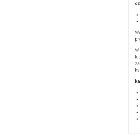
cz
Ws
pr
W 
lu
za
ks
ka