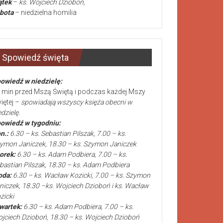
ątek
–
ks. Wojciech Dzioboń,
bota
– niedzielna homilia
Spowiedź święta
owiedź w niedzielę:
 min przed Mszą Świętą i podczas każdej Mszy
iętej –
spowiadają wszyscy księża obecni w
edzielę.
owiedź w tygodniu:
n.:
6.30 – ks. Sebastian Pilszak, 7.00 – ks.
ymon Janiczek, 18.30 – ks. Szymon Janiczek
orek:
6.30 – ks. Adam Podbiera, 7.00 – ks.
bastian Pilszak, 18.30 – ks. Adam Podbiera
oda:
6.30 – ks. Wacław Kozicki, 7.00 – ks. Szymon
niczek, 18.30 –ks. Wojciech Dzioboń i ks. Wacław
zicki
wartek:
6.30 – ks. Adam Podbiera, 7.00 – ks.
jciech Dzioboń, 18.30 – ks. Wojciech Dzioboń