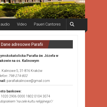
 audio
Video
Paueri Cantores
Dane adresowe Parafii
ymskokatolicka Parafia św. Józefa w
akowie na os. Kalinowym
. Kalinowe 5; 31-816 Kraków
lefon: 798-274-802
ail:
parafiakalinowe@gmail.com
nto bankowe:
 1020 2906 0000 1802 0104 3074
 dopiskiem "na cele kultu religijnego"/