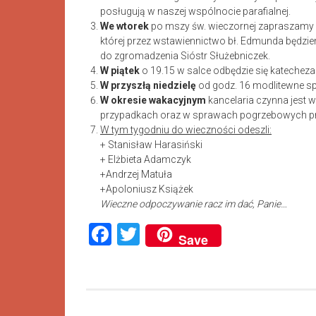
posługują w naszej wspólnocie parafialnej.
We wtorek
po mszy św. wieczornej zapraszamy 
której przez wstawiennictwo bł. Edmunda będzi
do zgromadzenia Sióstr Służebniczek.
W piątek
o 19.15 w salce odbędzie się katecheza
W przyszłą niedzielę
od godz. 16 modlitewne s
W okresie wakacyjnym
kancelaria czynna jest w
przypadkach oraz w sprawach pogrzebowych pr
W tym tygodniu do wieczności odeszli:
+ Stanisław Harasiński
+ Elżbieta Adamczyk
+Andrzej Matuła
+Apoloniusz Książek
Wieczne odpoczywanie racz im dać, Panie…
Facebook
Twitter
Save