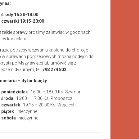
ynna:
środy 16:30-18:00
czwartki 19:15-20:00
zelkie sprawy prosimy załatwiać w godzinach
acy kancelarii.
razie potrzeby wezwania kapłana do chorego
b w sprawach pogrzebowych można podejść do
krystii po Mszy świętej lub umówić się z
iędzem dyżurnym, tel.
798 274 802.
ncelaria – dyżur księży
poniedziałek
16:00 – 18:00 Ks. Szymon
środa
16:00 – 17:30 Ks. Proboszcz
czwartek
19:15 – 20:00 Ks. Wojciech
piątek
nieczynne
sobota
nieczynne