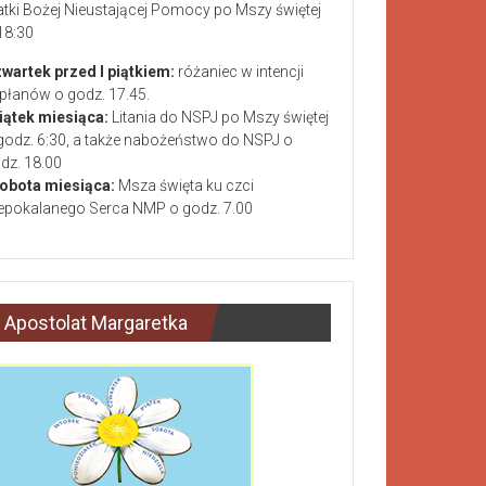
tki Bożej Nieustającej Pomocy po Mszy świętej
18:30
wartek przed I piątkiem:
różaniec w intencji
płanów o godz. 17.45.
piątek miesiąca:
Litania do NSPJ po Mszy świętej
godz. 6:30, a także nabożeństwo do NSPJ o
dz. 18.00
sobota miesiąca:
Msza święta ku czci
epokalanego Serca NMP o godz. 7.00
Apostolat Margaretka