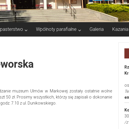
pasterstwo
Wpólnoty parafialne
Galeria
Kazania
eworska
Rz
Kr
os
edzanie muzeum Ulmów w Markowej zostały ostatnie wolne
Te
zt 50 zł. Prosimy wszystkich, którzy się zapisali o dokonanie
em
godz. 7.10 z ul. Dunikowskiego.
Ko
30
/z