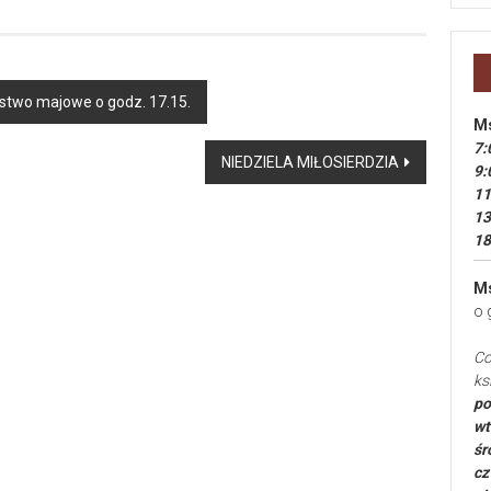
ństwo majowe o godz. 17.15.
Ms
7:
NIEDZIELA MIŁOSIERDZIA
9:
11
13
18
Ms
o 
Co
ks
po
wt
śr
cz