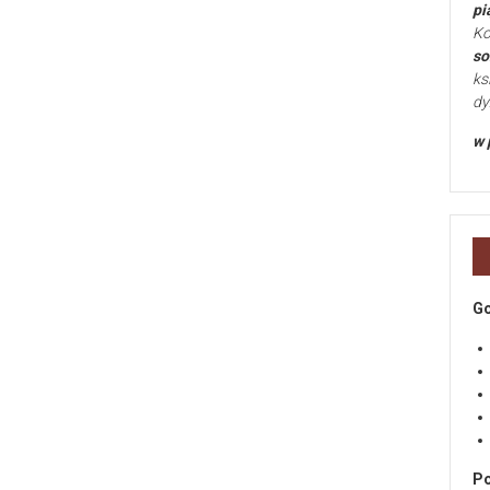
pi
Ko
so
ks
dy
w 
Go
Po