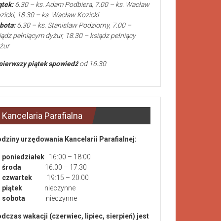
ątek:
6.30 – ks. Adam Podbiera, 7.00 – ks. Wacław
zicki, 18.30 – ks. Wacław Kozicki
bota:
6.30 – ks. Stanisław Podziorny, 7.00 –
iądz pełniącym dyżur, 18.30 – ksiądz pełniący
żur
pierwszy piątek spowiedź
od 16.30
Kancelaria Parafialna
dziny urzędowania Kancelarii Parafialnej:
poniedziałek
16:00 – 18:00
środa
16:00 – 17.30
czwartek
19:15 – 20.00
piątek
nieczynne
sobota
nieczynne
dczas wakacji (czerwiec, lipiec, sierpień) jest