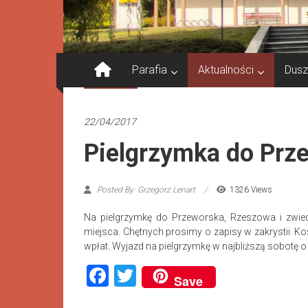
Parafia
Aktualności
Dusz
Aktualności
22/04/2017
Pielgrzymka do Prz
Posted By: Grzegorz Lenart
1326 Views
Na pielgrzymkę do Przeworska, Rzeszowa i zwi
miejsca. Chętnych prosimy o zapisy w zakrystii. Kos
wpłat. Wyjazd na pielgrzymkę w najbliższą sobotę o 
Facebook
Twitter
Save