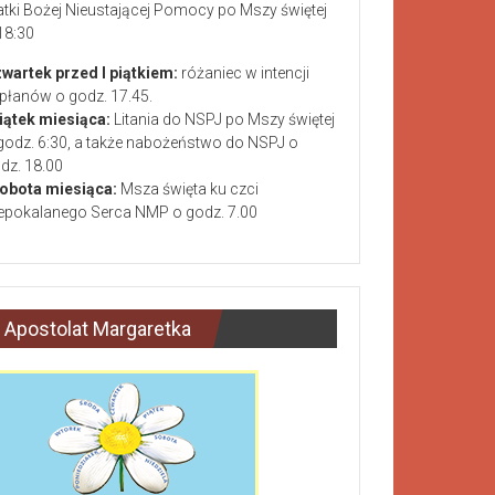
tki Bożej Nieustającej Pomocy po Mszy świętej
18:30
wartek przed I piątkiem:
różaniec w intencji
płanów o godz. 17.45.
piątek miesiąca:
Litania do NSPJ po Mszy świętej
godz. 6:30, a także nabożeństwo do NSPJ o
dz. 18.00
sobota miesiąca:
Msza święta ku czci
epokalanego Serca NMP o godz. 7.00
Apostolat Margaretka