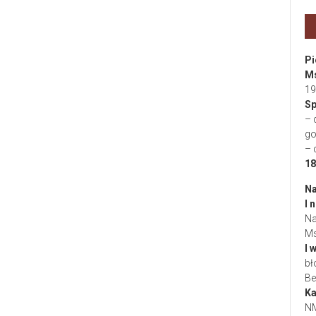
Pi
Ms
19
Sp
– 
go
– 
18
Na
I 
Na
Ms
I 
bł
Be
Ka
NM