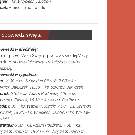
ątek
–
ks. Wojciech Dzioboń,
bota
– niedzielna homilia
Spowiedź święta
owiedź w niedzielę:
 min przed Mszą Świętą i podczas każdej Mszy
iętej –
spowiadają wszyscy księża obecni w
edzielę.
owiedź w tygodniu:
n.:
6.30 – ks. Sebastian Pilszak, 7.00 – ks.
ymon Janiczek, 18.30 – ks. Szymon Janiczek
orek:
6.30 – ks. Adam Podbiera, 7.00 – ks.
bastian Pilszak, 18.30 – ks. Adam Podbiera
oda:
6.30 – ks. Wacław Kozicki, 7.00 – ks. Szymon
niczek, 18.30 –ks. Wojciech Dzioboń i ks. Wacław
zicki
wartek:
6.30 – ks. Adam Podbiera, 7.00 – ks.
jciech Dzioboń, 18.30 – ks. Wojciech Dzioboń