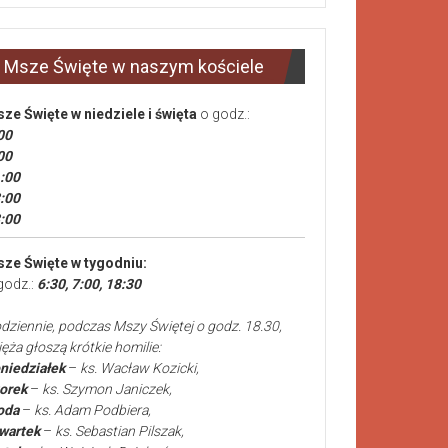
Msze Święte w naszym kościele
ze Święte
w niedziele i święta
o godz.:
00
00
:00
:00
:00
ze Święte w tygodniu:
godz.:
6:30, 7:00, 18:30
dziennie, podczas Mszy Świętej o godz. 18.30,
ięża głoszą krótkie homilie:
niedziałek
–
ks. Wacław Kozicki,
orek
–
ks. Szymon Janiczek,
oda
–
ks. Adam Podbiera,
wartek
–
ks. Sebastian Pilszak,