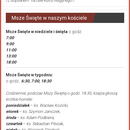
/z dopiskiem "na cele kultu religijnego"/
Msze Święte w naszym kościele
Msze Święte
w niedziele i święta
o godz.:
7:00
9:00
11:00
13:00
18:00
Msze Święte w tygodniu:
o godz.:
6:30, 7:00, 18:30
Codziennie, podczas Mszy Świętej o godz. 18.30, księża głoszą
krótkie homilie:
poniedziałek
–
ks. Wacław Kozicki,
wtorek
–
ks. Szymon Janiczek,
środa
–
ks. Adam Podbiera,
czwartek
–
ks. Sebastian Pilszak,
piątek
–
ks. Wojciech Dzioboń,