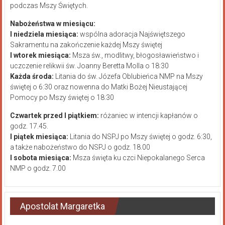
podczas Mszy Świętych.
Nabożeństwa w miesiącu:
I niedziela miesiąca:
wspólna adoracja Najświętszego
Sakramentu na zakończenie każdej Mszy świętej
I wtorek miesiąca:
Msza św., modlitwy, błogosławieństwo i
uczczenie relikwii św. Joanny Beretta Molla o 18:30
Każda środa:
Litania do św. Józefa Oblubieńca NMP na Mszy
świętej o 6:30 oraz nowenna do Matki Bożej Nieustającej
Pomocy po Mszy świętej o 18:30
Czwartek przed I piątkiem:
różaniec w intencji kapłanów o
godz. 17.45.
I piątek miesiąca:
Litania do NSPJ po Mszy świętej o godz. 6:30,
a także nabożeństwo do NSPJ o godz. 18.00
I sobota miesiąca:
Msza święta ku czci Niepokalanego Serca
NMP o godz. 7.00
Apostolat Margaretka