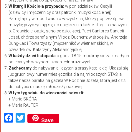
W liturgii Kościoła przypada:
w poniedziałek św. Cecylii
(dziewicy i męczennicy oraz patronki muzyki kościelnej).
Pamiętajmy w modlitwach o wszystkich, którzy poprzez śpiew i
muzykę przyczyniają się do upiększenia każdej liturgii: o naszym
p. Organiście, oazie, scholce dziecięcej, Pueri Cantores Sanccti
Josef, chórze parafialnym Młodzi Duchem; w środę św. Andrzeja
Dung-Lac i Towarzyszy (męczenników wietnamskich), w
czwartek św. Katarzyny Aleksandryjskiej.
W każdy dzień listopada
o godz. 18.15 modlimy sie za zmarłych
polecanych w wypominkach jednorazowych.
Zachęcamy
do nabywania i czytania prasy katolickiej. Ukazał się
już grudniowy numer miesięcznika dla najmłodszych STAŚ, a
także nasza parafialna gazeta W Rodzinie Józefa, która jest dziś
do nabycia u naszej młodzieży oazowej.
W tym tygodniu do wieczności odeszli:
+ Maria SKÓRA
+ Maria RAJTER
Facebook
Twitter
Save