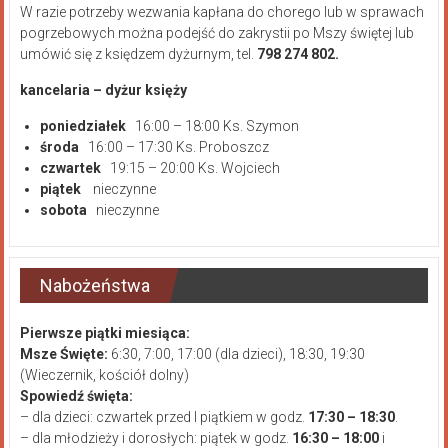
W razie potrzeby wezwania kapłana do chorego lub w sprawach
pogrzebowych można podejść do zakrystii po Mszy świętej lub
umówić się z księdzem dyżurnym, tel.
798 274 802.
kancelaria – dyżur księży
poniedziałek
16:00 – 18:00 Ks. Szymon
środa
16:00 – 17:30 Ks. Proboszcz
czwartek
19:15 – 20:00 Ks. Wojciech
piątek
nieczynne
sobota
nieczynne
Nabożeństwa
Pierwsze piątki miesiąca:
Msze Święte:
6:30, 7:00, 17:00 (dla dzieci), 18:30, 19:30
(Wieczernik, kościół dolny)
Spowiedź święta:
– dla dzieci: czwartek przed I piątkiem w godz.
17:30 – 18:30
.
– dla młodzieży i dorosłych: piątek w godz.
16:30 – 18:00
i