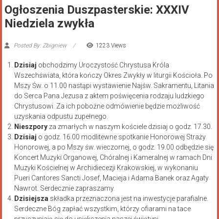
Ogłoszenia Duszpasterskie: XXXIV
Niedziela zwykła
Posted By: Zbigniew
1223 Views
Dzisiaj
obchodzimy Uroczystość Chrystusa Króla
Wszechświata, która kończy Okres Zwykły w liturgii Kościoła. Po
Mszy Św. o 11.00 nastąpi wystawienie Najśw. Sakramentu, Litania
do Serca Pana Jezusa z aktem poświęcenia rodzaju ludzkiego
Chrystusowi. Za ich pobożne odmówienie będzie możliwość
uzyskania odpustu zupełnego.
Nieszpory
za zmarłych w naszym kościele dzisiaj o godz. 17.30.
Dzisiaj
o godz. 16.00 modlitewne spotkanie Honorowej Straży
Honorowej, a po Mszy św. wieczornej, o godz. 19.00 odbędzie się
Koncert Muzyki Organowej, Chóralnej i Kameralnej w ramach Dni
Muzyki Kościelnej w Archidiecezji Krakowskiej, w wykonaniu
Pueri Cantores Sancti Josef, Macieja i Adama Banek oraz Agaty
Nawrot. Serdecznie zapraszamy.
Dzisiejsza
składka przeznaczona jest na inwestycje parafialne.
Serdeczne Bóg zapłać wszystkim, którzy ofiarami na tace
przyczyniają się do upiększenia naszej świątyni.